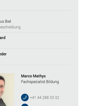
us Biel
eschreibung
dard
eder
Marco Mathys
Fachspezialist Bildung
+41 44 288 33 32