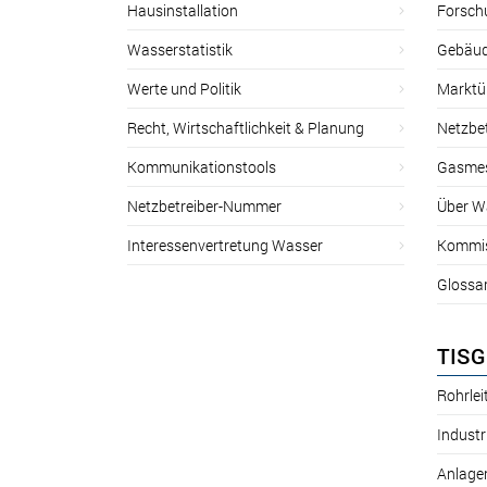
Hausinstallation
Forsch
Wasserstatistik
Gebäud
Werte und Politik
Marktu
Recht, Wirtschaftlichkeit & Planung
Netzbe
Kommunikationstools
Gasmes
Netzbetreiber-Nummer
Über W
Interessenvertretung Wasser
Kommis
Glossa
TISG
Rohrle
Industr
Anlage