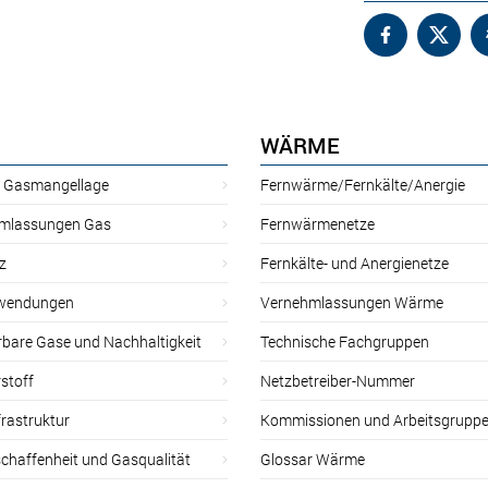
WÄRME
r Gasmangellage
Fernwärme/Fernkälte/Anergie
mlassungen Gas
Fernwärmenetze
z
Fernkälte- und Anergienetze
wendungen
Vernehmlassungen Wärme
rbare Gase und Nachhaltigkeit
Technische Fachgruppen
stoff
Netzbetreiber-Nummer
rastruktur
Kommissionen und Arbeitsgrupp
chaffenheit und Gasqualität
Glossar Wärme