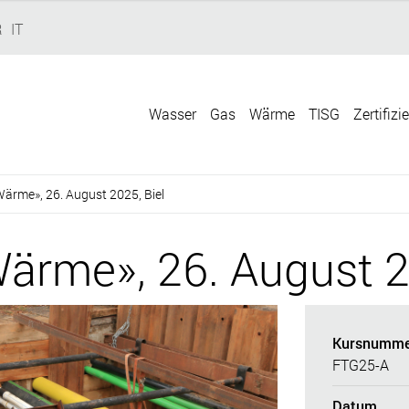
R
IT
Wasser
Gas
Wärme
TISG
Zertifizi
ärme», 26. August 2025, Biel
rme», 26. August 20
Kursnumme
FTG25-A
Datum