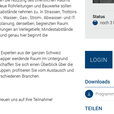
Neue Rohrleitungen und Bauwerke sollen
abstände nehmen zu. In Strassen, Trottoirs
Status
 Wasser-, Gas-, Strom-, Abwasser- und IT-
noch 3 f
planung, denselben, begrenzten Raum.
rungen an Verlegetiefe, Mindestabstände
und genau hier beginnt die
 Experten aus der ganzen Schweiz
knapper werdende Raum im Untergrund
LOGIN
haffen Sie sich einen Überblick über die
ppen, profitieren Sie vom Austausch und
rschiedenen Branchen.
Downloads
Programmf
freuen uns auf Ihre Teilnahme!
TEILEN