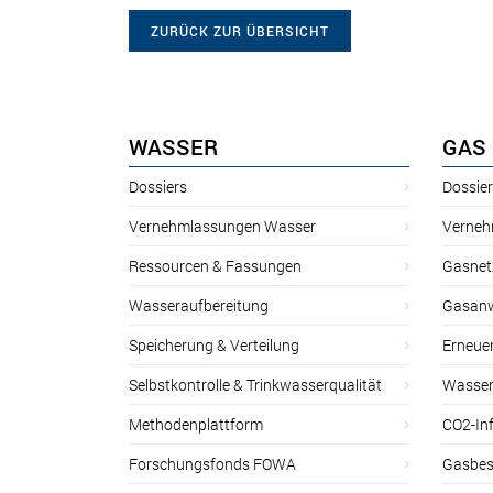
ZURÜCK ZUR ÜBERSICHT
WASSER
GAS
Dossiers
Dossie
Vernehmlassungen Wasser
Verneh
Ressourcen & Fassungen
Gasnet
Wasseraufbereitung
Gasan
Speicherung & Verteilung
Erneue
Selbstkontrolle & Trinkwasserqualität
Wasser
Methodenplattform
CO2-Inf
Forschungsfonds FOWA
Gasbes