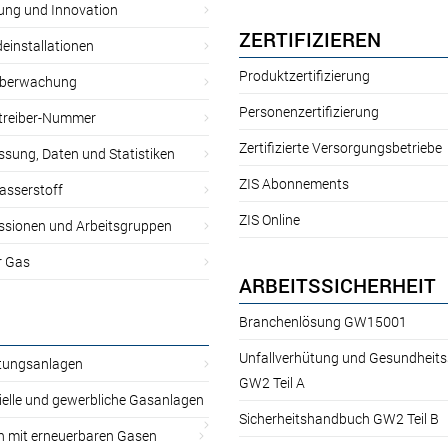
ung und Innovation
ZERTIFIZIEREN
einstallationen
Produktzertifizierung
̈berwachung
Personenzertifizierung
treiber-Nummer
Zertifizierte Versorgungsbetriebe
sung, Daten und Statistiken
ZIS Abonnements
asserstoff
ZIS Online
sionen und Arbeitsgruppen
r Gas
ARBEITSSICHERHEIT
Branchenlösung GW15001
Unfallverhütung und Gesundheit
itungsanlagen
GW2 Teil A
ielle und gewerbliche Gasanlagen
Sicherheitshandbuch GW2 Teil B
n mit erneuerbaren Gasen