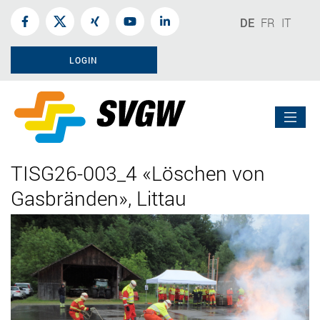
DE
FR
IT
LOGIN
TISG26-003_4 «Löschen von
Gasbränden», Littau