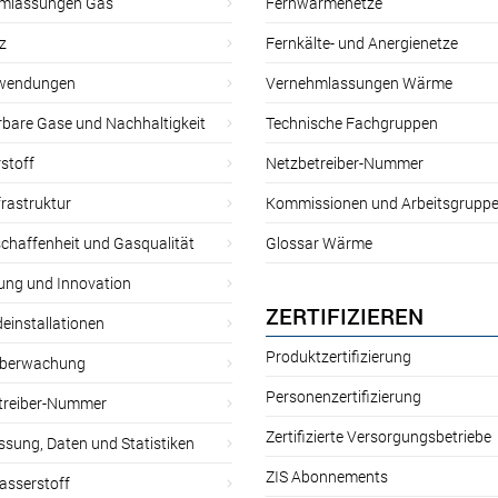
mlassungen Gas
Fernwärmenetze
z
Fernkälte- und Anergienetze
wendungen
Vernehmlassungen Wärme
rbare Gase und Nachhaltigkeit
Technische Fachgruppen
stoff
Netzbetreiber-Nummer
rastruktur
Kommissionen und Arbeitsgrupp
chaffenheit und Gasqualität
Glossar Wärme
ung und Innovation
ZERTIFIZIEREN
einstallationen
Produktzertifizierung
̈berwachung
Personenzertifizierung
treiber-Nummer
Zertifizierte Versorgungsbetriebe
sung, Daten und Statistiken
ZIS Abonnements
asserstoff