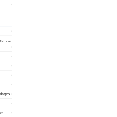
sschutz
n
nlagen
eit