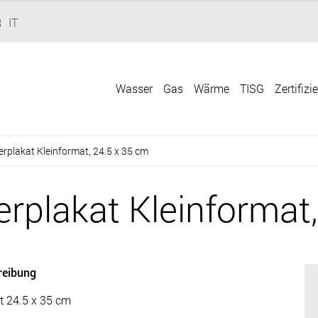
R
IT
Wasser
Gas
Wärme
TISG
Zertifizi
rplakat Kleinformat, 24.5 x 35 cm
rplakat Kleinformat,
reibung
t 24.5 x 35 cm