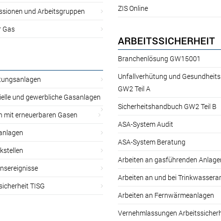
ZIS Online
sionen und Arbeitsgruppen
r Gas
ARBEITSSICHERHEIT
Branchenlösung GW15001
Unfallverhütung und Gesundheit
itungsanlagen
GW2 Teil A
ielle und gewerbliche Gasanlagen
Sicherheitshandbuch GW2 Teil B
n mit erneuerbaren Gasen
ASA-System Audit
anlagen
ASA-System Beratung
kstellen
Arbeiten an gasführenden Anlage
nsereignisse
Arbeiten an und bei Trinkwassera
sicherheit TISG
Arbeiten an Fernwärmeanlagen
Vernehmlassungen Arbeitssicherh