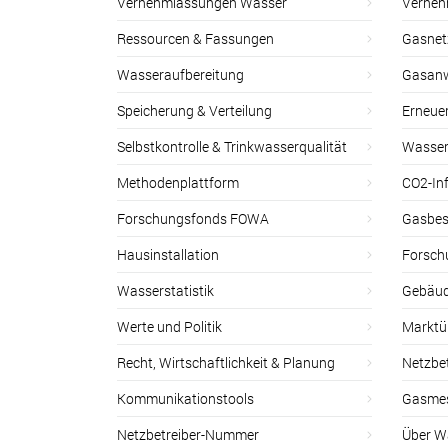
Vernehmlassungen Wasser
Verneh
Ressourcen & Fassungen
Gasnet
Wasseraufbereitung
Gasan
Speicherung & Verteilung
Erneue
Selbstkontrolle & Trinkwasserqualität
Wasser
Methodenplattform
CO2-Inf
Forschungsfonds FOWA
Gasbes
Hausinstallation
Forsch
Wasserstatistik
Gebäud
Werte und Politik
Marktu
Recht, Wirtschaftlichkeit & Planung
Netzbe
Kommunikationstools
Gasmes
Netzbetreiber-Nummer
Über W