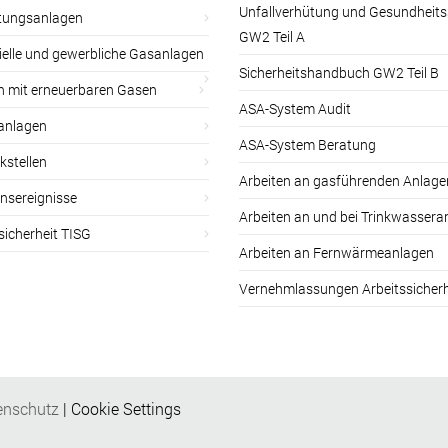
Unfallverhütung und Gesundheit
itungsanlagen
GW2 Teil A
ielle und gewerbliche Gasanlagen
Sicherheitshandbuch GW2 Teil B
n mit erneuerbaren Gasen
ASA-System Audit
anlagen
ASA-System Beratung
kstellen
Arbeiten an gasführenden Anlage
nsereignisse
Arbeiten an und bei Trinkwassera
sicherheit TISG
Arbeiten an Fernwärmeanlagen
Vernehmlassungen Arbeitssicherh
enschutz
|
Cookie Settings