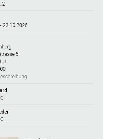
_2
- 22.10.2026
nberg
trasse 5
 LU
 00
eschreibung
dard
00
eder
00