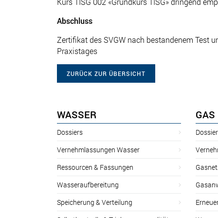
Kurs TISG 002 «Grundkurs TISG» dringend emp
Abschluss
Zertifikat des SVGW nach bestandenem Test un
Praxistages
ZURÜCK ZUR ÜBERSICHT
WASSER
GAS
Dossiers
Dossie
Vernehmlassungen Wasser
Verneh
Ressourcen & Fassungen
Gasnet
Wasseraufbereitung
Gasan
Speicherung & Verteilung
Erneue