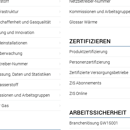
stoff
Netzbetreiber-Nummer
rastruktur
Kommissionen und Arbeitsgrupp
chaffenheit und Gasqualität
Glossar Wärme
ung und Innovation
ZERTIFIZIEREN
einstallationen
Produktzertifizierung
̈berwachung
Personenzertifizierung
treiber-Nummer
Zertifizierte Versorgungsbetriebe
sung, Daten und Statistiken
ZIS Abonnements
asserstoff
ZIS Online
sionen und Arbeitsgruppen
r Gas
ARBEITSSICHERHEIT
Branchenlösung GW15001