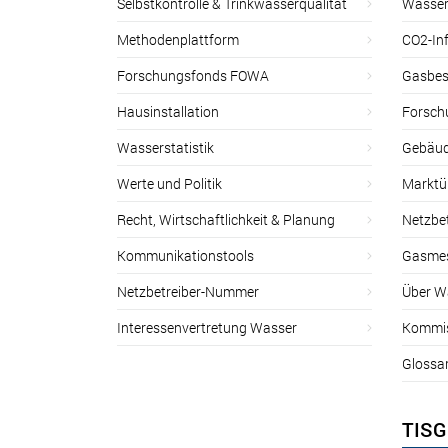
Selbstkontrolle & Trinkwasserqualität
Wasser
Methodenplattform
CO2-Inf
Forschungsfonds FOWA
Gasbes
Hausinstallation
Forsch
Wasserstatistik
Gebäud
Werte und Politik
Marktu
Recht, Wirtschaftlichkeit & Planung
Netzbe
Kommunikationstools
Gasmes
Netzbetreiber-Nummer
Über W
Interessenvertretung Wasser
Kommis
Glossa
TISG