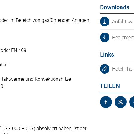
Downloads
 oder im Bereich von gasführenden Anlagen
Anfahtswe
Reglement
 oder EN 469
Links
mbar
Hotel Tho
ntaktwärme und Konvektionshitze
TEILEN
S3
(TISG 003 – 007) absolviert haben, ist der