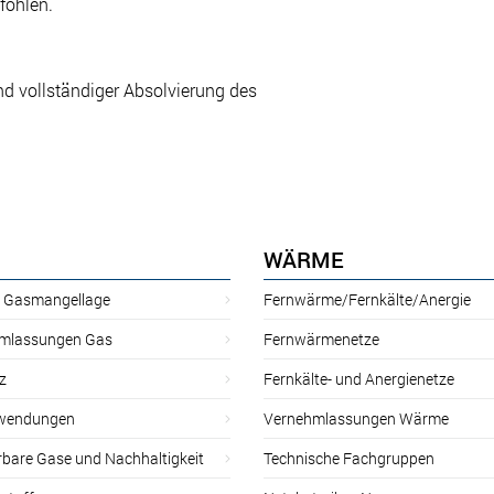
fohlen.
d vollständiger Absolvierung des
WÄRME
r Gasmangellage
Fernwärme/Fernkälte/Anergie
mlassungen Gas
Fernwärmenetze
z
Fernkälte- und Anergienetze
wendungen
Vernehmlassungen Wärme
rbare Gase und Nachhaltigkeit
Technische Fachgruppen