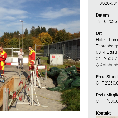
TISG26-004
Datum
19.10.2026 
Ort
Hotel Thore
Thorenbergs
6014 Littau
041 250 52
Anfahrtsb
Preis Stan
CHF 2’250.
Preis Mitgli
CHF 1’500.
Kontakt