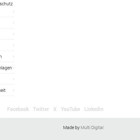
sschutz
n
nlagen
eit
Facebook
Twitter
X
YouTube
LinkedIn
Made by
Multi Digital