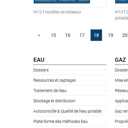
W12 f Modèles de tableaux
W13 f D
potabl
<
15
16
17
18
19
20
EAU
GAZ
Dossiers
Dossier
Ressources et captages
Mise en
Traitement de l’eau
Réseau
Stockage et distribution
Applica
Autocontrôle & Qualité de l'eau potable
Gaz ren
Plate-forme des méthodes Eau
Proprié