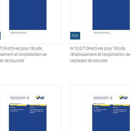
PDF
 Directives pour l'étude,
W10 d/f Directives pour l'étude,
ssement et l'exploitation de
l'établissement et l'exploitation de
es de sources
captages de sources