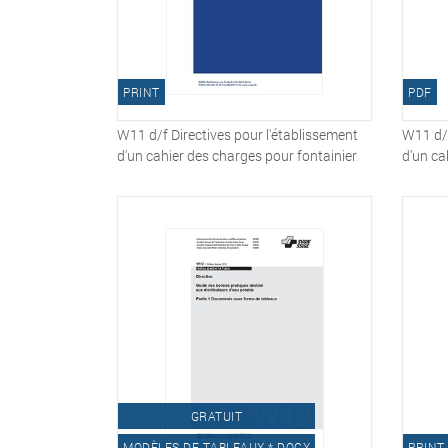
PRINT
PDF
W11 d/f Directives pour l'établissement
W11 d/f
d'un cahier des charges pour fontainier
d'un ca
GRATUIT
MODÈLES DE TABLEAUX *.DOCX
PRINT