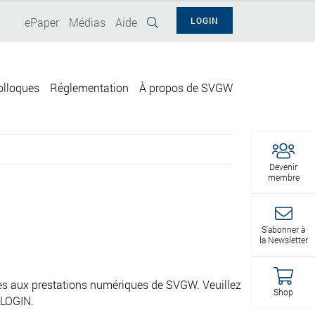
ePaper
Médias
Aide
LOGIN
olloques
Réglementation
À propos de SVGW
Devenir
membre
S'abonner à
la Newsletter
cès aux prestations numériques de SVGW. Veuillez
Shop
 LOGIN.