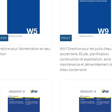
+PDF
PRINT
rective pour l'alimentation en eau
W9 f Directive pour les puits d'eau
ction
souterraine; Étude, planification,
construction et exploitation, ainsi
maintenance et démantèlement de
d'eau souterraine