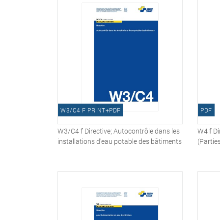
W3/C4 F PRINT+PDF
PDF
W3/C4 f Directive; Autocontrôle dans les
W4 f Di
installations d'eau potable des bâtiments
(Parties