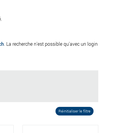
é.
ch
. La recherche n'est possible qu'avec un login
Réinitialiser le filtre