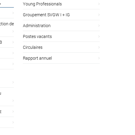
L
Young Professionals
Groupement SVGW I + IG
ction de
Administration
Postes vacants
 B
Circulaires
Rapport annuel
u
z