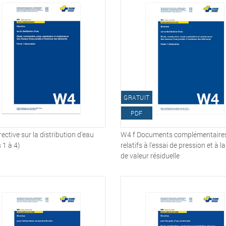
GRATUIT
PDF
rective sur la distribution d'eau
W4 f Documents complémentaire
 1 à 4)
relatifs à l'essai de pression et à l
de valeur résiduelle