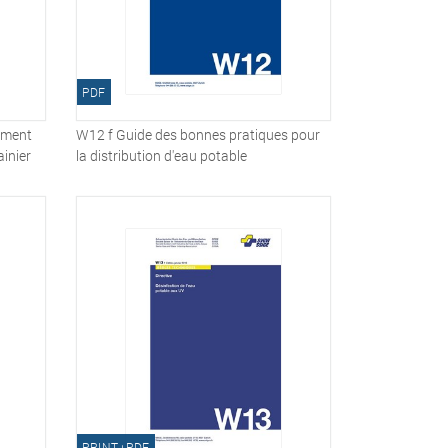
PDF
sement
W12 f Guide des bonnes pratiques pour
ainier
la distribution d'eau potable
PRINT+PDF