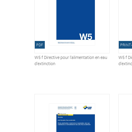
PDF
PRINT
W5 f Directive pour l'alimentation en eau
W5 f Di
d'extinction
d'extin