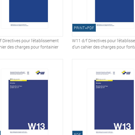
PRINT+PDF
 Directives pour l'établissement
W11 d/f Directives pour l'établis
hier des charges pour fontainier
d'un cahier des charges pour font
PDF