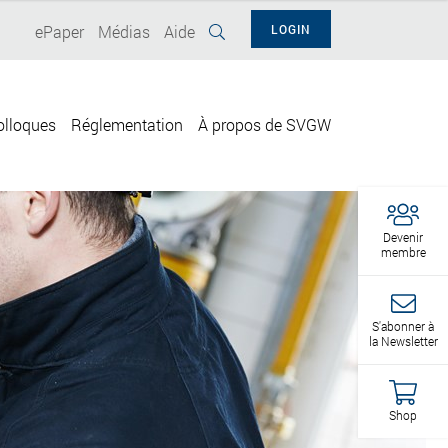
ePaper
Médias
Aide
LOGIN
olloques
Réglementation
À propos de SVGW
Devenir
membre
S'abonner à
la Newsletter
Shop