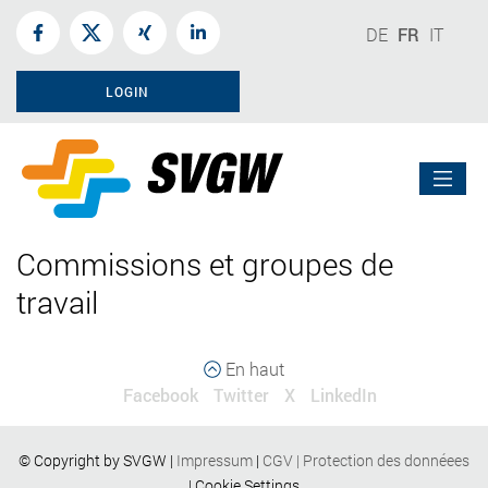
DE
FR
IT
LOGIN
Commissions et groupes de
travail
En haut
Facebook
Twitter
X
LinkedIn
© Copyright by SVGW |
Impressum
|
CGV
|
Protection des donnéees
|
Cookie Settings