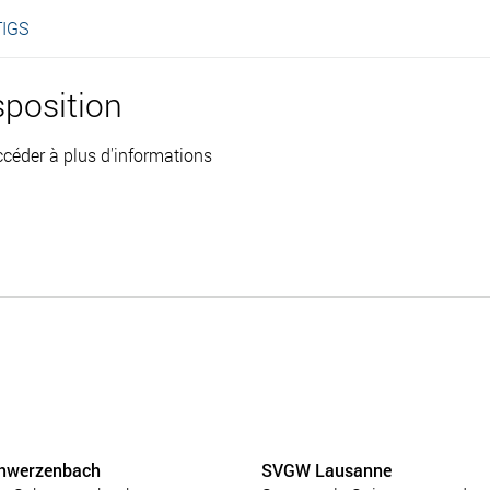
TIGS
position
éder à plus d'informations
hwerzenbach
SVGW Lausanne