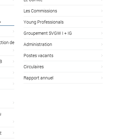
Les Commissions
L
Young Professionals
Groupement SVGW I + IG
ction de
Administration
Postes vacants
 B
Circulaires
Rapport annuel
u
z