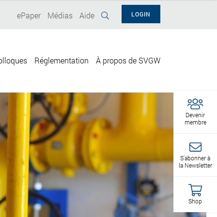
ePaper
Médias
Aide
LOGIN
olloques
Réglementation
À propos de SVGW
Devenir
membre
S'abonner à
la Newsletter
Shop