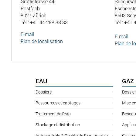
Grütlistrasse 44
Succursa
Postfach
Eschenstr
8027 Zürich
8603 Sch
Tél.: +41 44 288 33 33
Tél.: +41 
E-mail
E-mail
Plan de localisation
Plan de lo
EAU
GAZ
Dossiers
Dossier
Ressources et captages
Mise en
Traitement de l’eau
Réseau
Stockage et distribution
Applica
Autocontrôle & Qualité de l'eau potable
Gaz ren