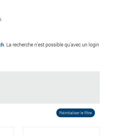
é.
ch
. La recherche n'est possible qu'avec un login
Réinitialiser le filtre