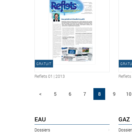
GRATUIT
GRATU
Reflets 01 | 2013
Reflets
<
5
6
7
8
9
10
EAU
GAZ
Dossiers
Dossier