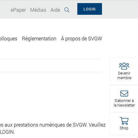
ePaper
Médias
Aide
LOGIN
olloques
Réglementation
À propos de SVGW
Devenir
membre
S'abonner à
la Newsletter
cès aux prestations numériques de SVGW. Veuillez
Shop
 LOGIN.