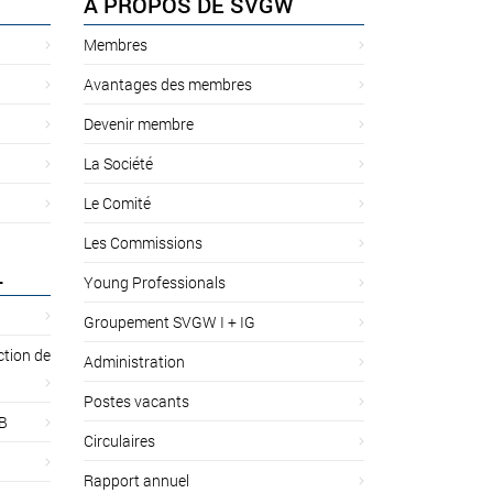
À PROPOS DE SVGW
Membres
Avantages des membres
Devenir membre
La Société
Le Comité
Les Commissions
L
Young Professionals
Groupement SVGW I + IG
ction de
Administration
Postes vacants
 B
Circulaires
Rapport annuel