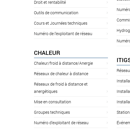
Droit et rentabilité
Numéro 
Outils de communication
Commiss
Cours et Journées techniques
Hydrog
Numéro de l’exploitant de réseau
Numéro 
CHALEUR
ITIG
Chaleur/froid à distance/Anergie
Réseau
Réseaux de chaleur à distance
Install
Réseaux de froid à distance et
anergétiques
Install
Mise en consultation
Install
Groupes techniques
Station
Numéro d’exploitant de réseau
Événem