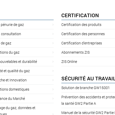
CERTIFICATION
 pénurie de gaz
Certification des produits
 consultation
Certification des personnes
 de gaz
Certification d’entreprises
tions du gaz
Abonnements ZIS
ouvelables et durabilité
ZIS Online
té et qualité du gaz
SÉCURITÉ AU TRAVAI
he et Innovation
Solution de branche GW15001
ations domestiques
Prévention des accidents et prote
lance du Marché
la santé GW2 Partie A
ge du gaz, données et
Manuel de la sécurité GW2 Partie
iques