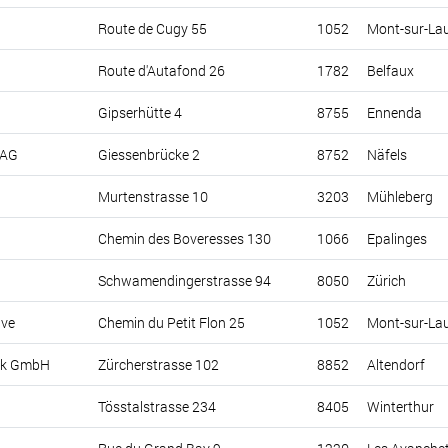
Route de Cugy 55
1052
Mont-sur-La
Route d'Autafond 26
1782
Belfaux
Gipserhütte 4
8755
Ennenda
 AG
Giessenbrücke 2
8752
Näfels
Murtenstrasse 10
3203
Mühleberg
Chemin des Boveresses 130
1066
Epalinges
Schwamendingerstrasse 94
8050
Zürich
ive
Chemin du Petit Flon 25
1052
Mont-sur-La
ik GmbH
Zürcherstrasse 102
8852
Altendorf
Tösstalstrasse 234
8405
Winterthur