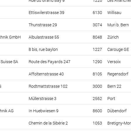
Rue du Grand Bay 9
1220
Les Avanche
Ettiswilerstrasse 39
6130
Willisau
Thunstrasse 29
3074
Muri b. Bern
chnik GmbH
Albulastrasse 55
8048
Zürich
8 bis, rue baylon
1227
Carouge GE
Suisse SA
Route des Fayards 247
1290
Versoix
Affolternstrasse 40
8105
Regensdorf
G
Rodtmattstrasse 102
3000
Bern 22
Müllerstrasse 3
2562
Port
chnik AG
In Huebwiesen 9
8600
Dübendorf
Chemin de la Sibérie 2
1053
Bretigny-Mor