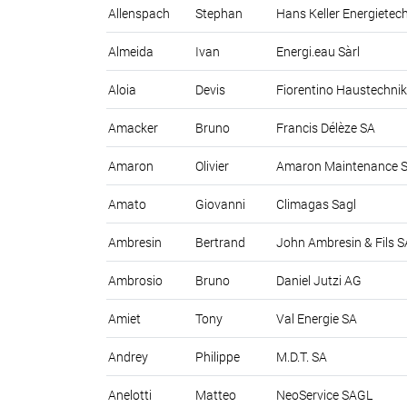
Allenspach
Stephan
Hans Keller Energietec
Almeida
Ivan
Energi.eau Sàrl
Aloia
Devis
Fiorentino Haustechn
Amacker
Bruno
Francis Délèze SA
Amaron
Olivier
Amaron Maintenance 
Amato
Giovanni
Climagas Sagl
Ambresin
Bertrand
John Ambresin & Fils S
Ambrosio
Bruno
Daniel Jutzi AG
Amiet
Tony
Val Energie SA
Andrey
Philippe
M.D.T. SA
Anelotti
Matteo
NeoService SAGL