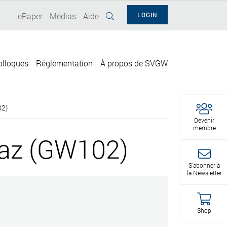
ePaper
Médias
Aide
LOGIN
olloques
Réglementation
À propos de SVGW
02)
Devenir
membre
 gaz (GW102)
S'abonner à
la Newsletter
Shop