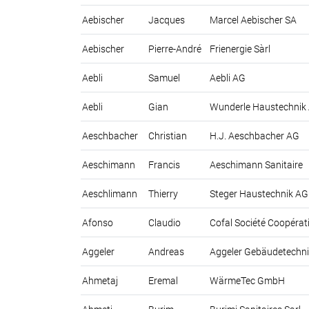
Aebischer
Jacques
Marcel Aebischer SA
Aebischer
Pierre-André
Frienergie Sàrl
Aebli
Samuel
Aebli AG
Aebli
Gian
Wunderle Haustechnik
Aeschbacher
Christian
H.J. Aeschbacher AG
Aeschimann
Francis
Aeschimann Sanitaire
Aeschlimann
Thierry
Steger Haustechnik AG
Afonso
Claudio
Cofal Société Coopérat
Aggeler
Andreas
Aggeler Gebäudetechn
Ahmetaj
Eremal
WärmeTec GmbH