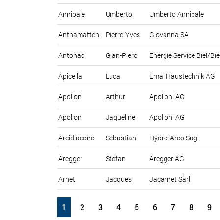
Annibale
Umberto
Umberto Annibale
Anthamatten
Pierre-Yves
Giovanna SA
Antonaci
Gian-Piero
Energie Service Biel/Bi
Apicella
Luca
Emal Haustechnik AG
Apolloni
Arthur
Apolloni AG
Apolloni
Jaqueline
Apolloni AG
Arcidiacono
Sebastian
Hydro-Arco Sagl
Aregger
Stefan
Aregger AG
Arnet
Jacques
Jacarnet Sàrl
1
2
3
4
5
6
7
8
9