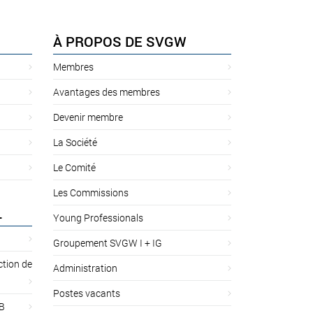
À PROPOS DE SVGW
Membres
Avantages des membres
Devenir membre
La Société
Le Comité
Les Commissions
L
Young Professionals
Groupement SVGW I + IG
ction de
Administration
Postes vacants
 B