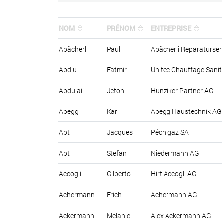
NOM
PRÉNOM
ENTREPRISE
Abächerli
Paul
Abächerli Reparaturse
Abdiu
Fatmir
Unitec Chauffage Sanita
Abdulai
Jeton
Hunziker Partner AG
Abegg
Karl
Abegg Haustechnik AG
Abt
Jacques
Péchigaz SA
Abt
Stefan
Niedermann AG
Accogli
Gilberto
Hirt Accogli AG
Achermann
Erich
Achermann AG
Ackermann
Melanie
Alex Ackermann AG