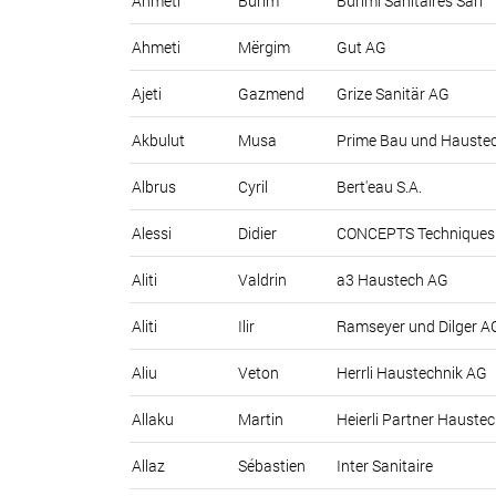
Ahmeti
Burim
Burimi Sanitaires Sarl
Ahmeti
Mërgim
Gut AG
Ajeti
Gazmend
Grize Sanitär AG
Akbulut
Musa
Prime Bau und Hauste
Albrus
Cyril
Bert'eau S.A.
Alessi
Didier
CONCEPTS Techniques 
Aliti
Valdrin
a3 Haustech AG
Aliti
Ilir
Ramseyer und Dilger A
Aliu
Veton
Herrli Haustechnik AG
Allaku
Martin
Heierli Partner Hauste
Allaz
Sébastien
Inter Sanitaire