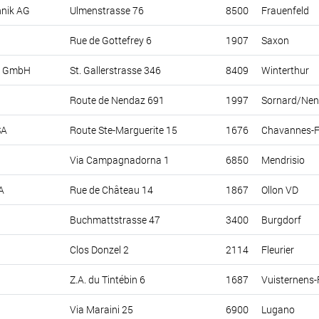
hnik AG
Ulmenstrasse 76
8500
Frauenfeld
Rue de Gottefrey 6
1907
Saxon
ik GmbH
St. Gallerstrasse 346
8409
Winterthur
Route de Nendaz 691
1997
Sornard/Ne
SA
Route Ste-Marguerite 15
1676
Chavannes-F
Via Campagnadorna 1
6850
Mendrisio
A
Rue de Château 14
1867
Ollon VD
Buchmattstrasse 47
3400
Burgdorf
Clos Donzel 2
2114
Fleurier
Z.A. du Tintébin 6
1687
Vuisternens
Via Maraini 25
6900
Lugano