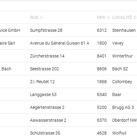
RUE
NPA
LOCALITÉ
rvice GmbH
Sumpfstrasse 28
6312
Steinhausen
ire Sàrl
Avenue du Général Guisan 61 A
1800
Vevey
Zürcherstrasse 14
8401
Winterthur
, Bäch
Seestrasse 202
8806
Bäch SZ
Z.I. Reutet 12
1868
Collombey
Langgasse 53
6340
Baar
Aegertenstrasse 2
5200
Brugg AG 3
Aawasserstrasse 2
6370
Oberdorf NW
Schulstrasse 35
4628
Wolfwil