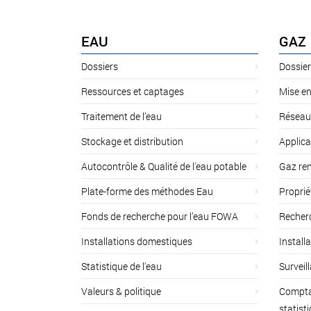
EAU
GAZ
Dossiers
Dossier
Ressources et captages
Mise en
Traitement de l’eau
Réseau
Stockage et distribution
Applica
Autocontrôle & Qualité de l'eau potable
Gaz ren
Plate-forme des méthodes Eau
Proprié
Fonds de recherche pour l’eau FOWA
Recherc
Installations domestiques
Install
Statistique de l'eau
Surveil
Valeurs & politique
Compta
statist