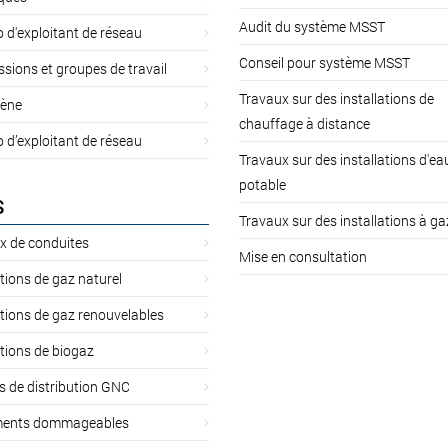
Audit du système MSST
d'exploitant de réseau
Conseil pour système MSST
ions et groupes de travail
Travaux sur des installations de
ène
chauffage à distance
d’exploitant de réseau
Travaux sur des installations d'ea
potable
S
Travaux sur des installations à ga
x de conduites
Mise en consultation
ations de gaz naturel
ations de gaz renouvelables
ations de biogaz
s de distribution GNC
ents dommageables