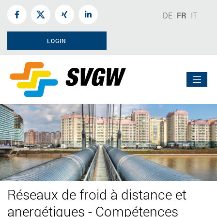
DE
FR
IT
LOGIN
Réseaux de froid à distance et
anergétiques - Compétences