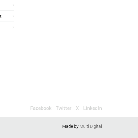
z
Facebook
Twitter
X
LinkedIn
Made by
Multi Digital