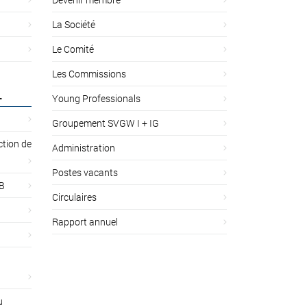
La Société
Le Comité
Les Commissions
L
Young Professionals
Groupement SVGW I + IG
ction de
Administration
Postes vacants
 B
Circulaires
Rapport annuel
u