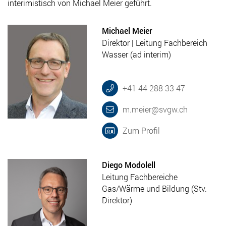
interimistisch von Michael Meier geführt.
Michael Meier
Direktor
|
Leitung Fachbereich
Wasser (ad interim)
+41 44 288 33 47
m.meier@svgw.ch
Zum Profil
Diego Modolell
Leitung Fachbereiche
Gas/Wärme und Bildung (Stv.
Direktor)