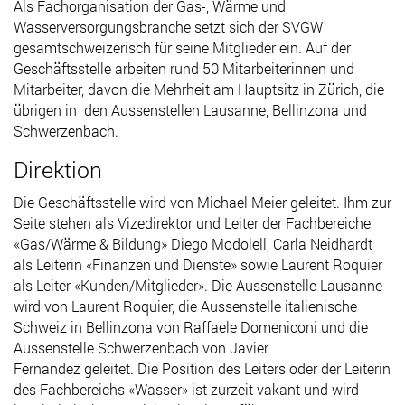
A
ls Fachorganisation der Gas-
, Wärme
und
Wasserversorgung
sbranche
setzt sich
der SVGW
gesamtschweizerisch
für seine Mitglieder ein
.
Auf der
Geschäftsstelle
arbeiten rund
50 Mitarbeiterinnen und
Mitarbeiter
, davon die Mehrheit
am
Hauptsitz
in
Zürich
, die
übrigen in den Aussenstellen Lau
sanne, Bellinzona und
Schwerzenbach
.
Direktion
Die Geschäftsstelle wird von Michael Meier geleitet. Ihm zur
Seite stehen als Vizedirektor und Leiter der Fachbereiche
«Gas/Wärme & Bildung» Diego Modolell, Carla Neidhardt
als Leiterin «Finanzen und Dienste» sowie Laurent Roquier
als Leiter «Kunden/Mitglieder». Die Aussenstelle Lausanne
wird von Laurent Roquier, die Aussenstelle italienische
Schweiz in Bellinzona von Raffaele Domeniconi und die
Aussenstelle Schwerzenbach von Javier
Fernandez geleitet. Die Position des Leiters oder der Leiterin
des Fachbereichs «Wasser» ist zurzeit vakant und wird