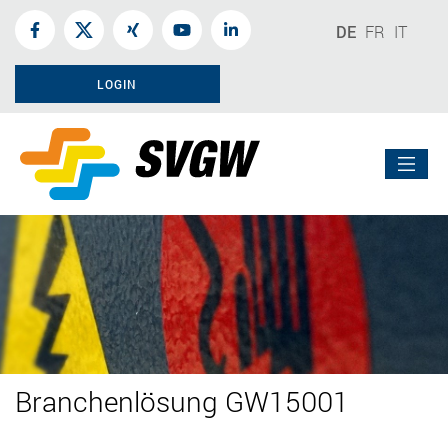
DE
FR
IT
LOGIN
Branchenlösung GW15001