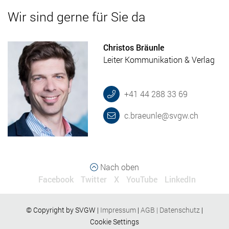
Wir sind gerne für Sie da
Christos Bräunle
Leiter Kommunikation & Verlag
+41 44 288 33 69
c.braeunle@svgw.ch
Nach oben
Facebook
Twitter
X
YouTube
LinkedIn
© Copyright by SVGW |
Impressum
|
AGB
|
Datenschutz
|
Cookie Settings