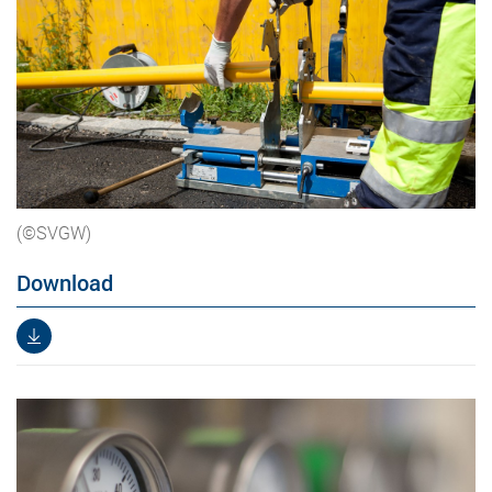
(©SVGW)
Download