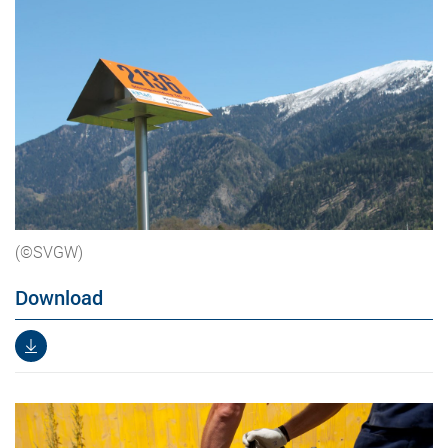
(©SVGW)
Download