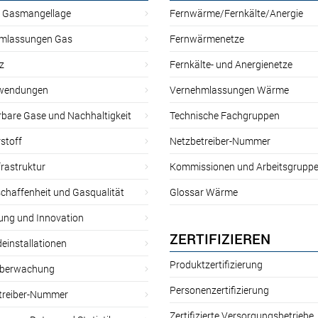
r Gasmangellage
Fernwärme/Fernkälte/Anergie
mlassungen Gas
Fernwärmenetze
z
Fernkälte- und Anergienetze
wendungen
Vernehmlassungen Wärme
rbare Gase und Nachhaltigkeit
Technische Fachgruppen
stoff
Netzbetreiber-Nummer
rastruktur
Kommissionen und Arbeitsgrupp
chaffenheit und Gasqualität
Glossar Wärme
ung und Innovation
ZERTIFIZIEREN
einstallationen
Produktzertifizierung
̈berwachung
Personenzertifizierung
treiber-Nummer
Zertifizierte Versorgungsbetriebe