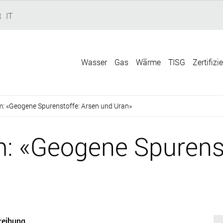
R
IT
Wasser
Gas
Wärme
TISG
Zertifizi
: «Geogene Spurenstoffe: Arsen und Uran»
: «Geogene Spurenst
reibung