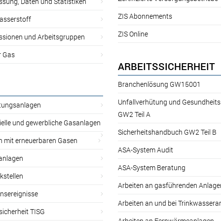
sung, Daten und Statistiken
ZIS Abonnements
asserstoff
ZIS Online
sionen und Arbeitsgruppen
r Gas
ARBEITSSICHERHEIT
Branchenlösung GW15001
Unfallverhütung und Gesundheit
itungsanlagen
GW2 Teil A
ielle und gewerbliche Gasanlagen
Sicherheitshandbuch GW2 Teil B
n mit erneuerbaren Gasen
ASA-System Audit
anlagen
ASA-System Beratung
kstellen
Arbeiten an gasführenden Anlage
nsereignisse
Arbeiten an und bei Trinkwassera
sicherheit TISG
Arbeiten an Fernwärmeanlagen