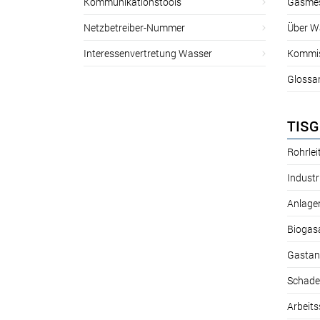
Kommunikationstools
Gasmes
Netzbetreiber-Nummer
Über W
Interessenvertretung Wasser
Kommis
Glossa
TISG
Rohrle
Industr
Anlage
Biogas
Gastan
Schade
Arbeits