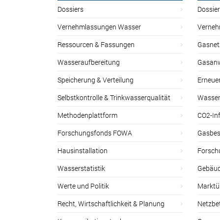
Dossiers
Dossie
Vernehmlassungen Wasser
Verneh
Ressourcen & Fassungen
Gasnet
Wasseraufbereitung
Gasan
Speicherung & Verteilung
Erneue
Selbstkontrolle & Trinkwasserqualität
Wasser
Methodenplattform
CO2-Inf
Forschungsfonds FOWA
Gasbes
Hausinstallation
Forsch
Wasserstatistik
Gebäud
Werte und Politik
Marktu
Recht, Wirtschaftlichkeit & Planung
Netzbe