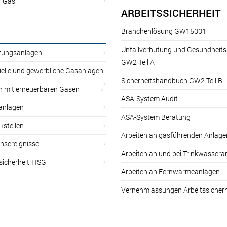
r Gas
ARBEITSSICHERHEIT
Branchenlösung GW15001
Unfallverhütung und Gesundheit
itungsanlagen
GW2 Teil A
ielle und gewerbliche Gasanlagen
Sicherheitshandbuch GW2 Teil B
n mit erneuerbaren Gasen
ASA-System Audit
anlagen
ASA-System Beratung
kstellen
Arbeiten an gasführenden Anlage
nsereignisse
Arbeiten an und bei Trinkwassera
sicherheit TISG
Arbeiten an Fernwärmeanlagen
Vernehmlassungen Arbeitssicherh