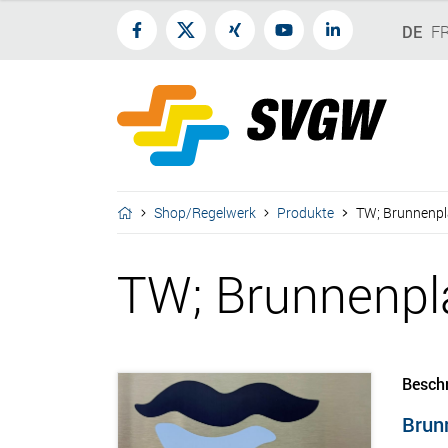
DE
F
Shop/Regelwerk
Produkte
TW; Brunnenpla
TW; Brunnenpla
Besch
Brun