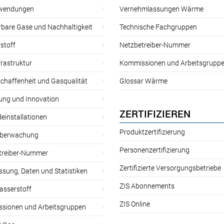
wendungen
Vernehmlassungen Wärme
rbare Gase und Nachhaltigkeit
Technische Fachgruppen
stoff
Netzbetreiber-Nummer
rastruktur
Kommissionen und Arbeitsgrupp
chaffenheit und Gasqualität
Glossar Wärme
ung und Innovation
ZERTIFIZIEREN
einstallationen
Produktzertifizierung
̈berwachung
Personenzertifizierung
treiber-Nummer
Zertifizierte Versorgungsbetriebe
sung, Daten und Statistiken
ZIS Abonnements
asserstoff
ZIS Online
sionen und Arbeitsgruppen