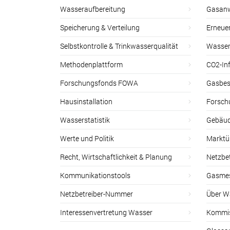
Wasseraufbereitung
Gasan
Speicherung & Verteilung
Erneue
Selbstkontrolle & Trinkwasserqualität
Wasser
Methodenplattform
CO2-Inf
Forschungsfonds FOWA
Gasbes
Hausinstallation
Forsch
Wasserstatistik
Gebäud
Werte und Politik
Marktu
Recht, Wirtschaftlichkeit & Planung
Netzbe
Kommunikationstools
Gasmes
Netzbetreiber-Nummer
Über W
Interessenvertretung Wasser
Kommis