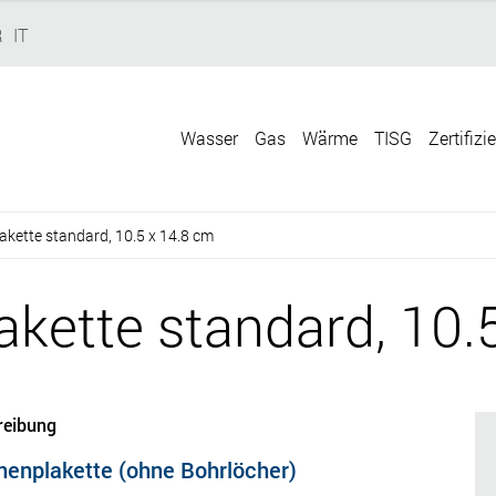
R
IT
Wasser
Gas
Wärme
TISG
Zertifizi
kette standard, 10.5 x 14.8 cm
kette standard, 10.
reibung
nenplakette (ohne Bohrlöcher)