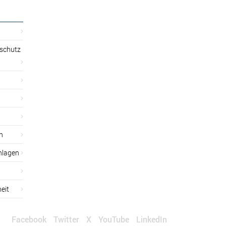
sschutz
n
nlagen
eit
Facebook
Twitter
X
YouTube
LinkedIn