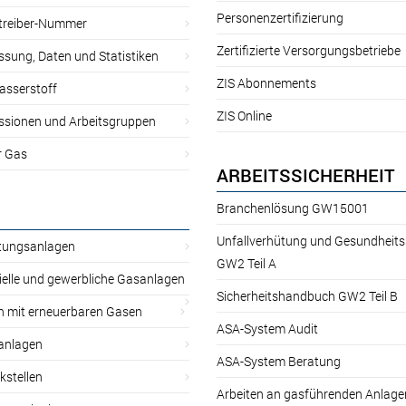
Personenzertifizierung
treiber-Nummer
Zertifizierte Versorgungsbetriebe
sung, Daten und Statistiken
ZIS Abonnements
asserstoff
ZIS Online
sionen und Arbeitsgruppen
r Gas
ARBEITSSICHERHEIT
Branchenlösung GW15001
Unfallverhütung und Gesundheit
itungsanlagen
GW2 Teil A
ielle und gewerbliche Gasanlagen
Sicherheitshandbuch GW2 Teil B
n mit erneuerbaren Gasen
ASA-System Audit
anlagen
ASA-System Beratung
kstellen
Arbeiten an gasführenden Anlage