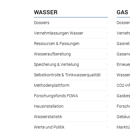
WASSER
GAS
Dossiers
Dossie
Vernehmlassungen Wasser
Verneh
Ressourcen & Fassungen
Gasnet
Wasseraufbereitung
Gasan
Speicherung & Verteilung
Erneue
Selbstkontrolle & Trinkwasserqualität
Wasser
Methodenplattform
CO2-Inf
Forschungsfonds FOWA
Gasbes
Hausinstallation
Forsch
Wasserstatistik
Gebäud
Werte und Politik
Marktu