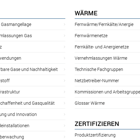
WÄRME
r Gasmangellage
Fernwärme/Fernkälte/Anergie
mlassungen Gas
Fernwärmenetze
z
Fernkälte- und Anergienetze
wendungen
Vernehmlassungen Wärme
rbare Gase und Nachhaltigkeit
Technische Fachgruppen
stoff
Netzbetreiber-Nummer
rastruktur
Kommissionen und Arbeitsgrupp
chaffenheit und Gasqualität
Glossar Wärme
ung und Innovation
ZERTIFIZIEREN
einstallationen
Produktzertifizierung
̈berwachung