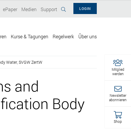
ePaper
Medien
Support
LOGIN
eren
Kurse & Tagungen
Regelwerk
Über uns
 Body Water, SVGW ZertW
Mitglied
werden
ms and
Newsletter
fication Body
abonnieren
Shop