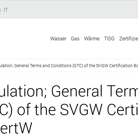
R
IT
Wasser
Gas
Wärme
TISG
Zertifizi
lation; General Terms and Conditions (GTC) of the SVGW Certification
lation; General Ter
C) of the SVGW Certi
ZertW