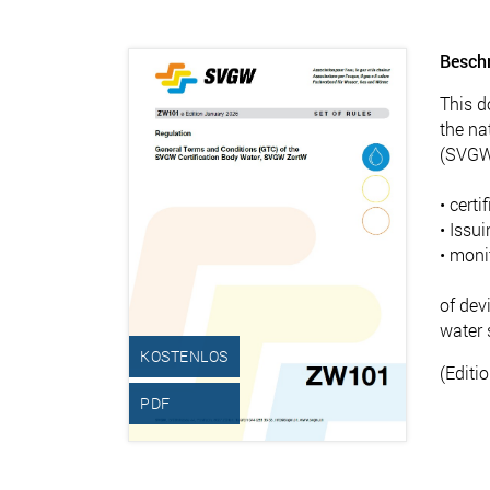
Besch
This d
the na
(SVGW 
• certi
• Issui
• moni
of dev
water 
KOSTENLOS
(Editi
PDF