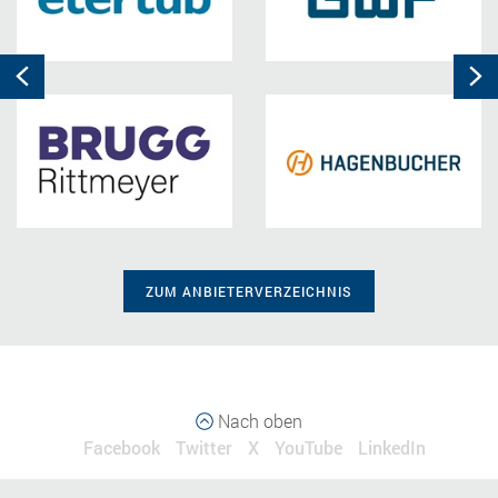
Previous
N
ZUM ANBIETERVERZEICHNIS
Nach oben
Facebook
Twitter
X
YouTube
LinkedIn