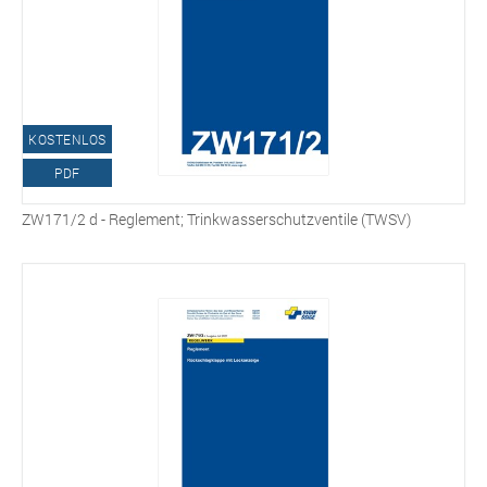
KOSTENLOS
PDF
ZW171/2 d - Reglement; Trinkwasserschutzventile (TWSV)