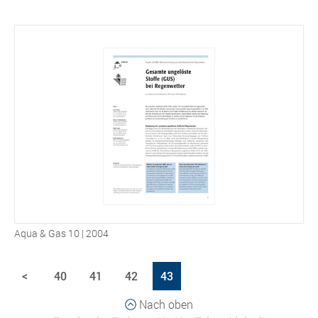
Aqua & Gas 10 | 2004
<
40
41
42
43
Nach oben