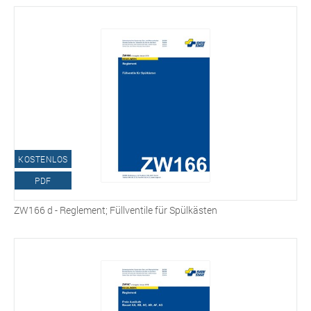
KOSTENLOS
PDF
ZW166 d - Reglement; Füllventile für Spülkästen