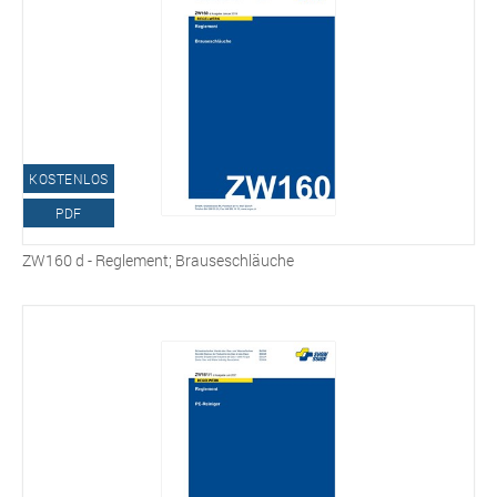
KOSTENLOS
PDF
ZW160 d - Reglement; Brauseschläuche