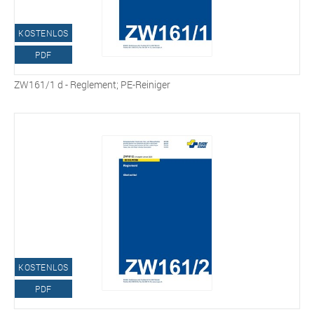
KOSTENLOS
PDF
ZW161/1 d - Reglement; PE-Reiniger
KOSTENLOS
PDF