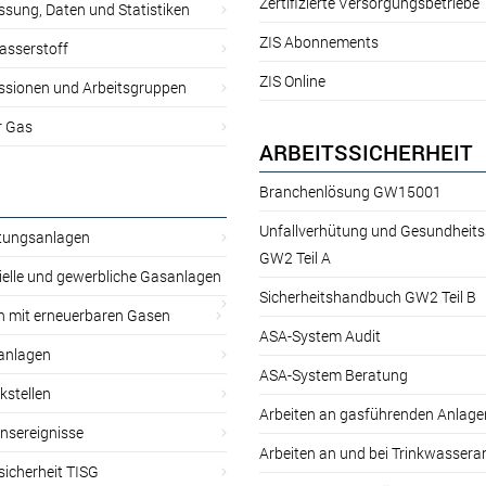
Zertifizierte Versorgungsbetriebe
sung, Daten und Statistiken
ZIS Abonnements
asserstoff
ZIS Online
sionen und Arbeitsgruppen
r Gas
ARBEITSSICHERHEIT
Branchenlösung GW15001
Unfallverhütung und Gesundheit
itungsanlagen
GW2 Teil A
ielle und gewerbliche Gasanlagen
Sicherheitshandbuch GW2 Teil B
n mit erneuerbaren Gasen
ASA-System Audit
anlagen
ASA-System Beratung
kstellen
Arbeiten an gasführenden Anlage
nsereignisse
Arbeiten an und bei Trinkwassera
sicherheit TISG