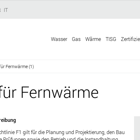
R
IT
Wasser
Gas
Wärme
TISG
Zertifizi
 für Fernwärme (1)
e für Fernwärme
reibung
chtlinie F1 gilt für die Planung und Projektierung, den Bau
e Prüfungen sowie den Betrieb und die Instandhaltung