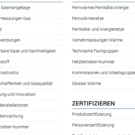
r Gasmangellage
Fernwärme/Fernkälte/Anergie
mlassungen Gas
Fernwärmenetze
z
Fernkälte- und Anergienetze
wendungen
Vernehmlassungen Wärme
rbare Gase und Nachhaltigkeit
Technische Fachgruppen
stoff
Netzbetreiber-Nummer
rastruktur
Kommissionen und Arbeitsgrupp
chaffenheit und Gasqualität
Glossar Wärme
ung und Innovation
ZERTIFIZIEREN
einstallationen
Produktzertifizierung
̈berwachung
Personenzertifizierung
treiber-Nummer