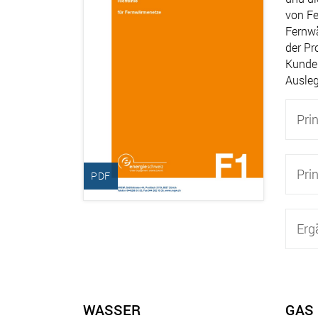
von Fe
Fernwä
der Pr
Kunde
Ausle
Prin
Pri
PDF
Erg
WASSER
GAS