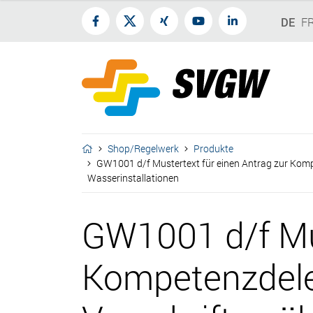
DE
F
Shop/Regelwerk
Produkte
GW1001 d/f Mustertext für einen Antrag zur Kompet
Wasserinstallationen
GW1001 d/f Mus
Kompetenzdeleg