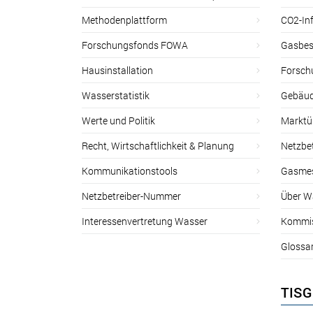
Methodenplattform
CO2-Inf
Forschungsfonds FOWA
Gasbes
Hausinstallation
Forsch
Wasserstatistik
Gebäud
Werte und Politik
Marktu
Recht, Wirtschaftlichkeit & Planung
Netzbe
Kommunikationstools
Gasmes
Netzbetreiber-Nummer
Über W
Interessenvertretung Wasser
Kommis
Glossa
TISG