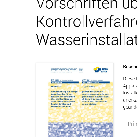
Vorschriften üb
Kontrollverfahr
Wasserinstalla
Besch
Diese 
Appara
Instal
anerka
geände
Prin