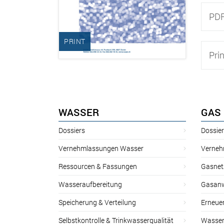
PD
PRINT
Pri
WASSER
GAS
Dossiers
Dossie
Vernehmlassungen Wasser
Verneh
Ressourcen & Fassungen
Gasnet
Wasseraufbereitung
Gasan
Speicherung & Verteilung
Erneue
Selbstkontrolle & Trinkwasserqualität
Wasser