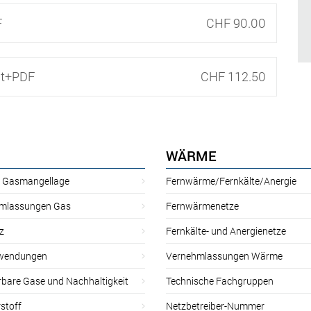
F
CHF 90.00
nt+PDF
CHF 112.50
WÄRME
r Gasmangellage
Fernwärme/Fernkälte/Anergie
mlassungen Gas
Fernwärmenetze
z
Fernkälte- und Anergienetze
wendungen
Vernehmlassungen Wärme
rbare Gase und Nachhaltigkeit
Technische Fachgruppen
stoff
Netzbetreiber-Nummer