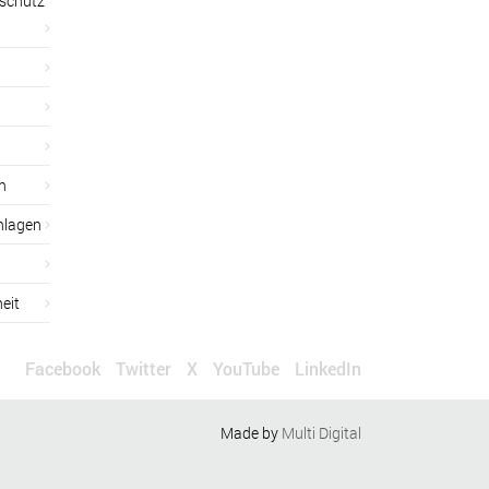
sschutz
n
nlagen
eit
Facebook
Twitter
X
YouTube
LinkedIn
Made by
Multi Digital