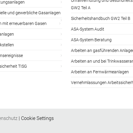
Unfallverhütung und Gesundheit
itungsanlagen
GW2 Teil A
ielle und gewerbliche Gasanlagen
Sicherheitshandbuch GW2 Teil B
n mit erneuerbaren Gasen
ASA-System Audit
anlagen
ASA-System Beratung
kstellen
Arbeiten an gasführenden Anlage
nsereignisse
Arbeiten an und bei Trinkwassera
sicherheit TISG
Arbeiten an Fernwärmeanlagen
Vernehmlassungen Arbeitssicherh
enschutz
|
Cookie Settings