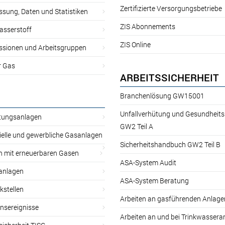
Zertifizierte Versorgungsbetriebe
sung, Daten und Statistiken
ZIS Abonnements
asserstoff
ZIS Online
sionen und Arbeitsgruppen
r Gas
ARBEITSSICHERHEIT
Branchenlösung GW15001
Unfallverhütung und Gesundheit
itungsanlagen
GW2 Teil A
ielle und gewerbliche Gasanlagen
Sicherheitshandbuch GW2 Teil B
n mit erneuerbaren Gasen
ASA-System Audit
anlagen
ASA-System Beratung
kstellen
Arbeiten an gasführenden Anlage
nsereignisse
Arbeiten an und bei Trinkwassera