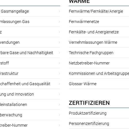
WÄRME
r Gasmangellage
Fernwärme/Fernkälte/Anergie
mlassungen Gas
Fernwärmenetze
z
Fernkälte- und Anergienetze
wendungen
Vernehmlassungen Wärme
rbare Gase und Nachhaltigkeit
Technische Fachgruppen
stoff
Netzbetreiber-Nummer
rastruktur
Kommissionen und Arbeitsgrupp
chaffenheit und Gasqualität
Glossar Wärme
ung und Innovation
ZERTIFIZIEREN
einstallationen
Produktzertifizierung
̈berwachung
Personenzertifizierung
treiber-Nummer