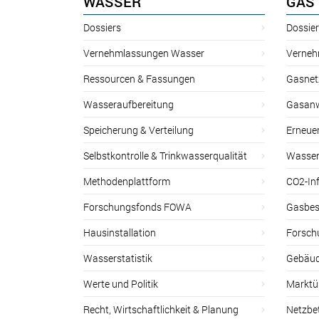
WASSER
GAS
Dossiers
Dossie
Vernehmlassungen Wasser
Verneh
Ressourcen & Fassungen
Gasnet
Wasseraufbereitung
Gasan
Speicherung & Verteilung
Erneue
Selbstkontrolle & Trinkwasserqualität
Wasser
Methodenplattform
CO2-Inf
Forschungsfonds FOWA
Gasbes
Hausinstallation
Forsch
Wasserstatistik
Gebäud
Werte und Politik
Marktu
Recht, Wirtschaftlichkeit & Planung
Netzbe