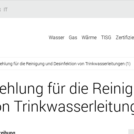
R
IT
Wasser
Gas
Wärme
TISG
Zertifizi
lung für die Reinigung und Desinfektion von Trinkwasserleitungen (1)
hlung für die Reini
on Trinkwasserleitun
reibung