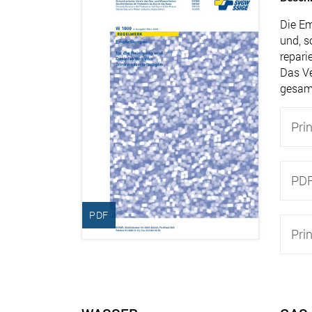
Die Em
und, s
repari
Das Ve
gesam
Prin
PD
PDF
Pri