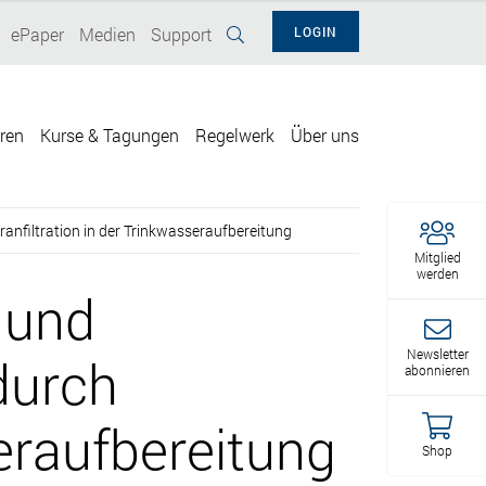
ePaper
Medien
Support
LOGIN
eren
Kurse & Tagungen
Regelwerk
Über uns
filtration in der Trinkwasseraufbereitung
Mitglied
werden
 und
Newsletter
durch
abonnieren
eraufbereitung
Shop