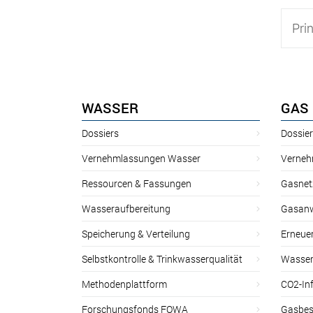
Pri
WASSER
GAS
Dossiers
Dossie
Vernehmlassungen Wasser
Verneh
Ressourcen & Fassungen
Gasnet
Wasseraufbereitung
Gasan
Speicherung & Verteilung
Erneue
Selbstkontrolle & Trinkwasserqualität
Wasser
Methodenplattform
CO2-Inf
Forschungsfonds FOWA
Gasbes