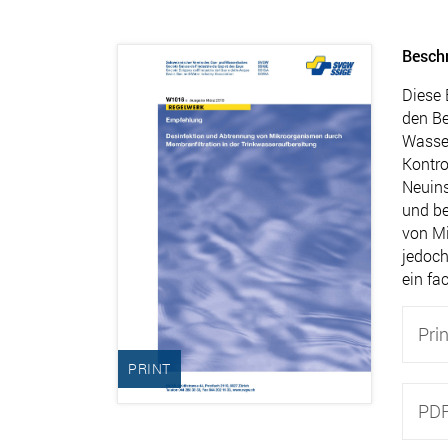
Besch
Diese 
den Be
Wasser
Kontro
Neuins
und be
von Mi
jedoch
ein fa
Prin
PRINT
PD