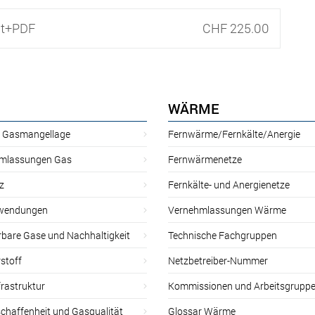
nt+PDF
CHF 225.00
WÄRME
r Gasmangellage
Fernwärme/Fernkälte/Anergie
mlassungen Gas
Fernwärmenetze
z
Fernkälte- und Anergienetze
wendungen
Vernehmlassungen Wärme
rbare Gase und Nachhaltigkeit
Technische Fachgruppen
stoff
Netzbetreiber-Nummer
rastruktur
Kommissionen und Arbeitsgrupp
chaffenheit und Gasqualität
Glossar Wärme