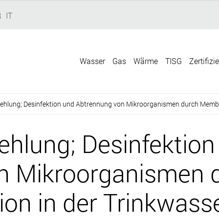
R
IT
Wasser
Gas
Wärme
TISG
Zertifizi
hlung; Desinfektion und Abtrennung von Mikroorganismen durch Membran
hlung; Desinfektion
n Mikroorganismen 
ion in der Trinkwass