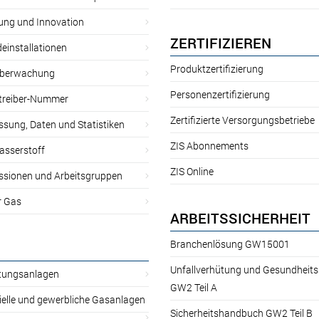
ung und Innovation
ZERTIFIZIEREN
einstallationen
Produktzertifizierung
̈berwachung
Personenzertifizierung
treiber-Nummer
Zertifizierte Versorgungsbetriebe
sung, Daten und Statistiken
ZIS Abonnements
asserstoff
ZIS Online
sionen und Arbeitsgruppen
r Gas
ARBEITSSICHERHEIT
Branchenlösung GW15001
Unfallverhütung und Gesundheit
itungsanlagen
GW2 Teil A
ielle und gewerbliche Gasanlagen
Sicherheitshandbuch GW2 Teil B