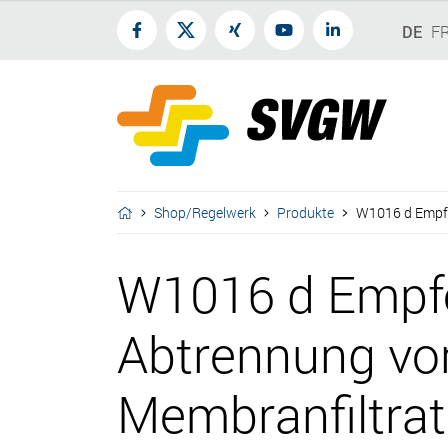
DE
F
Shop/Regelwerk
Produkte
W1016 d Empfe
W1016 d Empfe
Abtrennung vo
Membranfiltrat