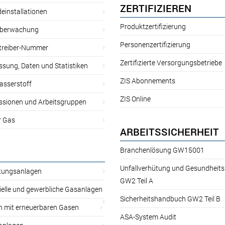
ZERTIFIZIEREN
einstallationen
Produktzertifizierung
̈berwachung
Personenzertifizierung
treiber-Nummer
Zertifizierte Versorgungsbetriebe
sung, Daten und Statistiken
ZIS Abonnements
asserstoff
ZIS Online
sionen und Arbeitsgruppen
r Gas
ARBEITSSICHERHEIT
Branchenlösung GW15001
Unfallverhütung und Gesundheit
itungsanlagen
GW2 Teil A
ielle und gewerbliche Gasanlagen
Sicherheitshandbuch GW2 Teil B
n mit erneuerbaren Gasen
ASA-System Audit