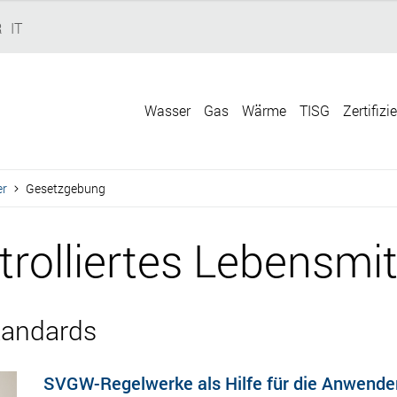
R
IT
Wasser
Gas
Wärme
TISG
Zertifizi
er
Gesetzgebung
rolliertes Lebensmit
tandards
SVGW-Regelwerke als Hilfe für die Anwende