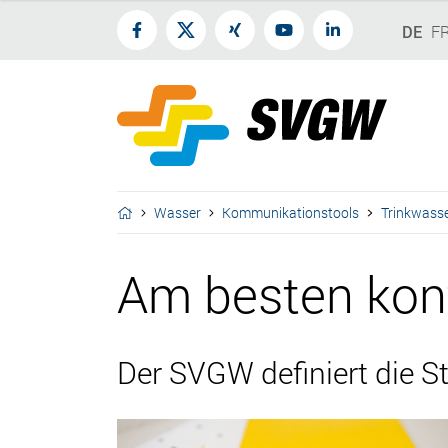
DE
F
Wasser
Kommunikationstools
Trinkwass
Am besten kont
Der SVGW definiert die S