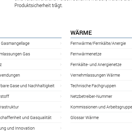
Produktsicherheit trägt.
WÄRME
r Gasmangellage
Fernwärme/Fernkälte/Anergie
mlassungen Gas
Fernwärmenetze
z
Fernkälte- und Anergienetze
wendungen
Vernehmlassungen Wärme
rbare Gase und Nachhaltigkeit
Technische Fachgruppen
stoff
Netzbetreiber-Nummer
rastruktur
Kommissionen und Arbeitsgrupp
chaffenheit und Gasqualität
Glossar Wärme
ung und Innovation