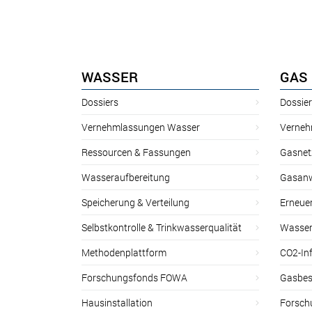
WASSER
GAS
Dossiers
Dossie
Vernehmlassungen Wasser
Verneh
Ressourcen & Fassungen
Gasnet
Wasseraufbereitung
Gasan
Speicherung & Verteilung
Erneue
Selbstkontrolle & Trinkwasserqualität
Wasser
Methodenplattform
CO2-Inf
Forschungsfonds FOWA
Gasbes
Hausinstallation
Forsch