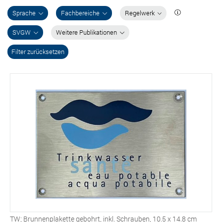
Sprache
Fachbereiche
Regelwerk
SVGW
Weitere Publikationen
Filter zurücksetzen
TW; Brunnenplakette gebohrt, inkl. Schrauben, 10.5 x 14.8 cm