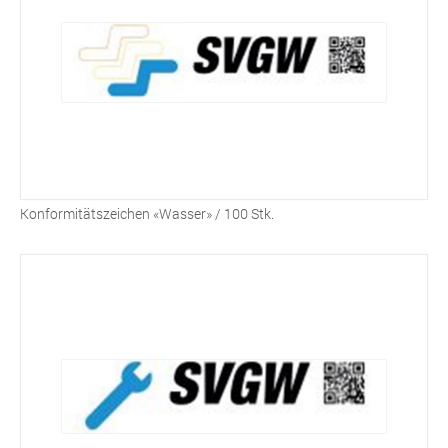
Konformitätszeichen «Wasser» / 100 Stk.