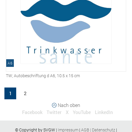
A6
TW; Autobeschriftung d A6, 10.5 x 15 cm
1
2
Nach oben
Facebook
Twitter
X
YouTube
LinkedIn
© Copyright by SVGW |
Impressum
|
AGB
|
Datenschutz
|