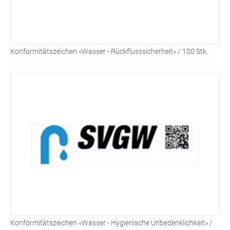
Konformitätszeichen «Wasser - Rückflusssicherheit» / 100 Stk.
Konformitätszeichen «Wasser - Hygienische Unbedenklichkeit» /