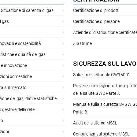
 Situazione di carenza di gas
Certificazione di prodotti
l gas
Certificazione di persone
Aziende di distribuzione certificat
novabili e sostenibilità
ZIS Online
ristiche e qualità dei gas
SICUREZZA SUL LAV
 e innovazione
Soluzione settoriale GW15001
azioni domestiche
Prevenzione degli infortuni e prot
za sul mercato
della salute GW2 Parte A
ione del gas, dati e statistiche
Manuale sulla sicurezza SVGW 
gestore della rete
Parte B
no
Audit del sistema MSSL
zioni
Consulenza sul sistema MSSL