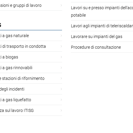
oni e gruppi di lavoro
Lavori su e presso impianti dell'a
potabile
G
Lavori agli impianti di teleriscald
i a gas naturale
Lavorare su impianti del gas
i di trasporto in condotta
Procedure di consultazione
i a biogas
i a gas rinnovabili
 e stazioni di rifornimento
degli incidenti
i a gas liquefatto
za sul lavoro ITISG