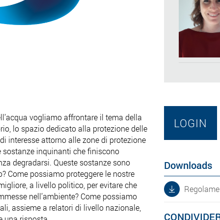
ll’acqua vogliamo affrontare il tema della
LOGIN
orio, lo spazio dedicato alla protezione delle
 di interesse attorno alle zone di protezione
 sostanze inquinanti che finiscono
enza degradarsi. Queste sostanze sono
Downloads
to? Come possiamo proteggere le nostre
liore, a livello politico, per evitare che
Regolament
 immesse nell’ambiente? Come possiamo
li, assieme a relatori di livello nazionale,
CONDIVIDE
e una risposta.