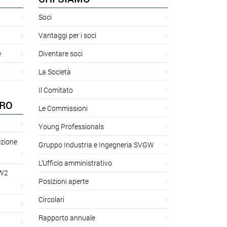
Soci
Vantaggi per i soci
e
Diventare soci
La Società
Il Comitato
ORO
Le Commissioni
Young Professionals
ezione
Gruppo Industria e Ingegneria SVGW
L’Ufficio amministrativo
GW2
Posizioni aperte
Circolari
Rapporto annuale