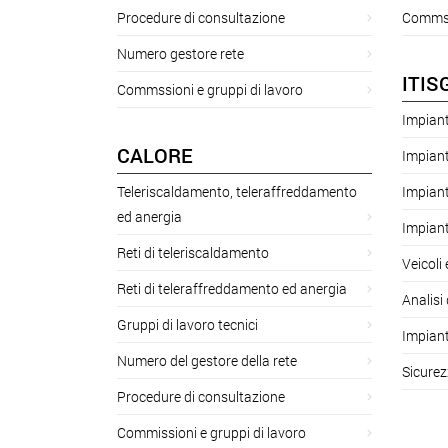
Procedure di consultazione
Commssi
Numero gestore rete
ITIS
Commssioni e gruppi di lavoro
Impiant
CALORE
Impiant
Teleriscaldamento, teleraffreddamento
Impiant
ed anergia
Impiant
Reti di teleriscaldamento
Veicoli
Reti di teleraffreddamento ed anergia
Analisi 
Gruppi di lavoro tecnici
Impiant
Numero del gestore della rete
Sicurez
Procedure di consultazione
Commissioni e gruppi di lavoro