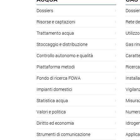
Dossiers
Dossier
Risorse e captazioni
Rete de
Trattamento acqua
Utilizzo
Stoccaggio e distribuzione
Gas rin
Controllo autonomo e qualità
Caratte
Piattaforma metodi
Ricerca
Fondo di ricerca FOWA
Install
Impianti domestici
Vigilan
Statistica acqua
Misuraz
Valori e politica
Numero 
Diritto ed economia
Idroge
Strumenti di comunicazione
Applica