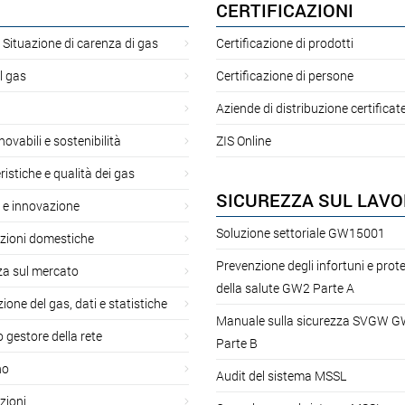
CERTIFICAZIONI
 Situazione di carenza di gas
Certificazione di prodotti
l gas
Certificazione di persone
Aziende di distribuzione certificat
novabili e sostenibilità
ZIS Online
ristiche e qualità dei gas
SICUREZZA SUL LAV
 e innovazione
Soluzione settoriale GW15001
azioni domestiche
Prevenzione degli infortuni e prot
za sul mercato
della salute GW2 Parte A
ione del gas, dati e statistiche
Manuale sulla sicurezza SVGW 
gestore della rete
Parte B
no
Audit del sistema MSSL
zioni