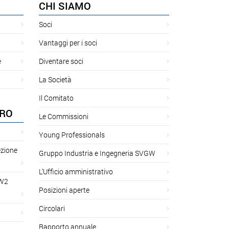
CHI SIAMO
Soci
Vantaggi per i soci
e
Diventare soci
La Società
Il Comitato
ORO
Le Commissioni
Young Professionals
ezione
Gruppo Industria e Ingegneria SVGW
L’Ufficio amministrativo
GW2
Posizioni aperte
Circolari
Rapporto annuale