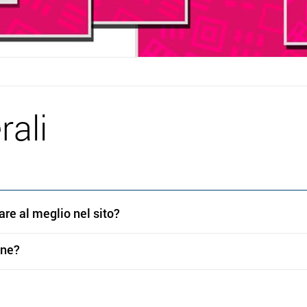
ali
are al meglio nel sito?
one?