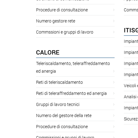
Procedure di consultazione
Commssi
Numero gestore rete
ITIS
Commssioni e gruppi di lavoro
Impiant
CALORE
Impiant
Teleriscaldamento, teleraffreddamento
Impiant
ed anergia
Impiant
Reti di teleriscaldamento
Veicoli
Reti di teleraffreddamento ed anergia
Analisi 
Gruppi di lavoro tecnici
Impiant
Numero del gestore della rete
Sicurez
Procedure di consultazione
Commissioni e gruppi di lavoro