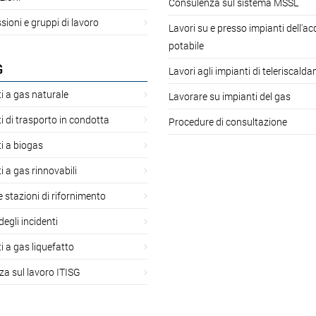
Consulenza sul sistema MSSL
oni e gruppi di lavoro
Lavori su e presso impianti dell'a
potabile
G
Lavori agli impianti di teleriscald
i a gas naturale
Lavorare su impianti del gas
i di trasporto in condotta
Procedure di consultazione
i a biogas
i a gas rinnovabili
 e stazioni di rifornimento
degli incidenti
i a gas liquefatto
za sul lavoro ITISG