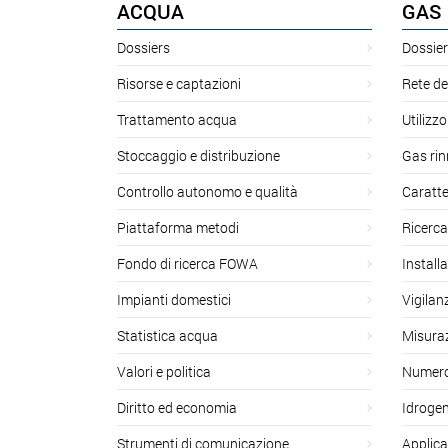
ACQUA
GAS
Dossiers
Dossier
Risorse e captazioni
Rete de
Trattamento acqua
Utilizzo
Stoccaggio e distribuzione
Gas rin
Controllo autonomo e qualità
Caratte
Piattaforma metodi
Ricerca
Fondo di ricerca FOWA
Install
Impianti domestici
Vigilan
Statistica acqua
Misuraz
Valori e politica
Numero 
Diritto ed economia
Idroge
Strumenti di comunicazione
Applica