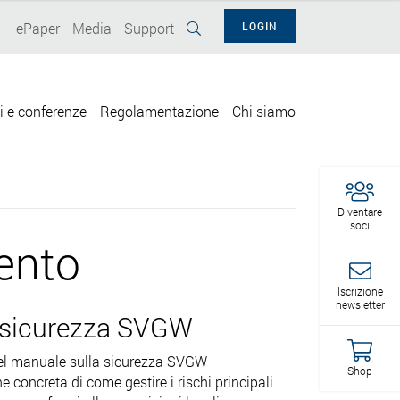
ePaper
Media
Support
LOGIN
i e conferenze
Regolamentazione
Chi siamo
Diventare
soci
mento
Iscrizione
newsletter
la sicurezza SVGW
» del manuale sulla sicurezza SVGW
Shop
concreta di come gestire i rischi principali