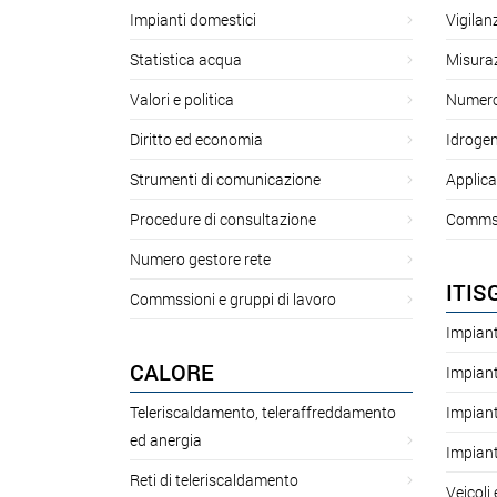
Impianti domestici
Vigilan
Statistica acqua
Misuraz
Valori e politica
Numero 
Diritto ed economia
Idroge
Strumenti di comunicazione
Applica
Procedure di consultazione
Commssi
Numero gestore rete
ITIS
Commssioni e gruppi di lavoro
Impiant
CALORE
Impiant
Teleriscaldamento, teleraffreddamento
Impiant
ed anergia
Impiant
Reti di teleriscaldamento
Veicoli