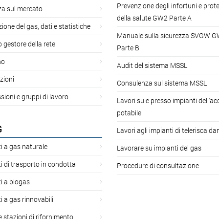
Prevenzione degli infortuni e prot
za sul mercato
della salute GW2 Parte A
ione del gas, dati e statistiche
Manuale sulla sicurezza SVGW 
gestore della rete
Parte B
no
Audit del sistema MSSL
zioni
Consulenza sul sistema MSSL
oni e gruppi di lavoro
Lavori su e presso impianti dell'a
potabile
G
Lavori agli impianti di teleriscald
i a gas naturale
Lavorare su impianti del gas
i di trasporto in condotta
Procedure di consultazione
i a biogas
i a gas rinnovabili
 e stazioni di rifornimento