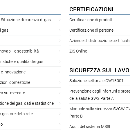
CERTIFICAZIONI
 Situazione di carenza di gas
Certificazione di prodotti
l gas
Certificazione di persone
Aziende di distribuzione certificat
novabili e sostenibilità
ZIS Online
ristiche e qualità dei gas
SICUREZZA SUL LAV
 e innovazione
Soluzione settoriale GW15001
azioni domestiche
Prevenzione degli infortuni e prot
za sul mercato
della salute GW2 Parte A
ione del gas, dati e statistiche
Manuale sulla sicurezza SVGW 
gestore della rete
Parte B
no
Audit del sistema MSSL