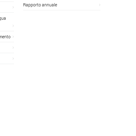
Rapporto annuale
cqua
amento