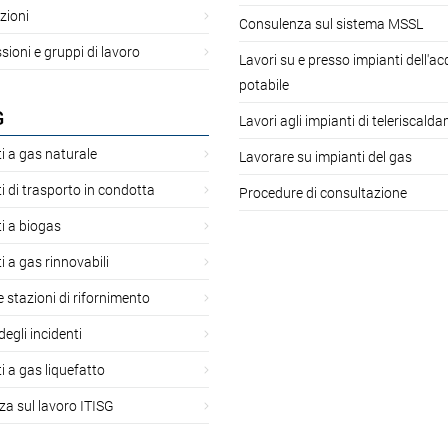
zioni
Consulenza sul sistema MSSL
oni e gruppi di lavoro
Lavori su e presso impianti dell'a
potabile
G
Lavori agli impianti di teleriscald
i a gas naturale
Lavorare su impianti del gas
i di trasporto in condotta
Procedure di consultazione
i a biogas
i a gas rinnovabili
 e stazioni di rifornimento
degli incidenti
i a gas liquefatto
za sul lavoro ITISG