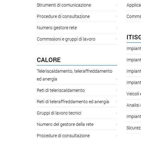
Strumenti di comunicazione
Applica
Procedure di consultazione
Commssi
Numero gestore rete
ITIS
Commssioni e gruppi di lavoro
Impiant
CALORE
Impiant
Teleriscaldamento, teleraffreddamento
Impiant
ed anergia
Impiant
Reti di teleriscaldamento
Veicoli
Reti di teleraffreddamento ed anergia
Analisi 
Gruppi di lavoro tecnici
Impiant
Numero del gestore della rete
Sicurez
Procedure di consultazione