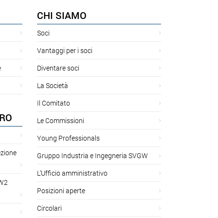
CHI SIAMO
Soci
Vantaggi per i soci
e
Diventare soci
La Società
Il Comitato
ORO
Le Commissioni
Young Professionals
ezione
Gruppo Industria e Ingegneria SVGW
L’Ufficio amministrativo
GW2
Posizioni aperte
Circolari