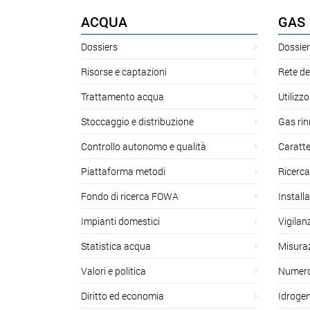
ACQUA
GAS
Dossiers
Dossier
Risorse e captazioni
Rete de
Trattamento acqua
Utilizzo
Stoccaggio e distribuzione
Gas rin
Controllo autonomo e qualità
Caratte
Piattaforma metodi
Ricerca
Fondo di ricerca FOWA
Install
Impianti domestici
Vigilan
Statistica acqua
Misuraz
Valori e politica
Numero 
Diritto ed economia
Idroge