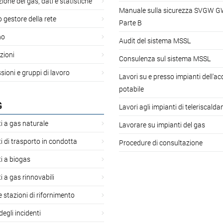
ione del gas, dati e statistiche
Manuale sulla sicurezza SVGW 
gestore della rete
Parte B
no
Audit del sistema MSSL
zioni
Consulenza sul sistema MSSL
oni e gruppi di lavoro
Lavori su e presso impianti dell'a
potabile
G
Lavori agli impianti di teleriscald
i a gas naturale
Lavorare su impianti del gas
i di trasporto in condotta
Procedure di consultazione
i a biogas
i a gas rinnovabili
 e stazioni di rifornimento
degli incidenti