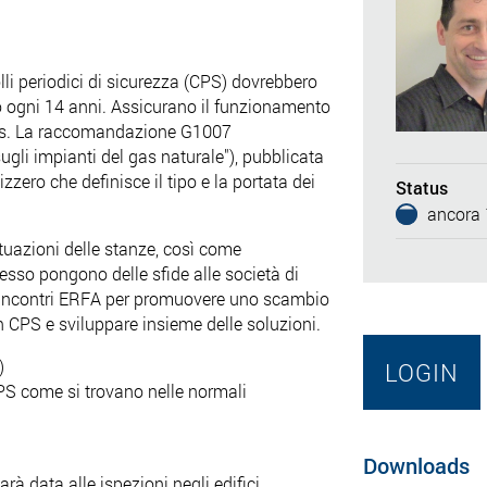
lli periodici di sicurezza (CPS) dovrebbero
no ogni 14 anni. Assicurano il funzionamento
 gas. La raccomandazione G1007
sugli impianti del gas naturale"), pubblicata
zzero che definisce il tipo e la portata dei
Status
ancora 1
situazioni delle stanze, così come
esso pongono delle sfide alle società di
e incontri ERFA per promuovere uno scambio
i in CPS e sviluppare insieme delle soluzioni.
)
LOGIN
CPS come si trovano nelle normali
Downloads
arà data alle ispezioni negli edifici