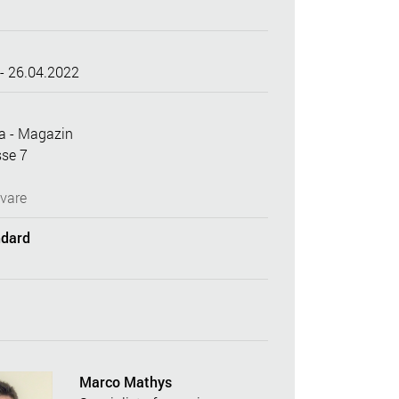
- 26.04.2022
ia - Magazin
sse 7
vare
ndard
Marco Mathys