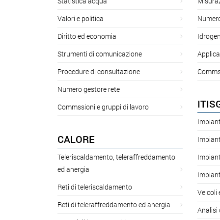
Statistica acqua
Misuraz
Valori e politica
Numero 
Diritto ed economia
Idroge
Strumenti di comunicazione
Applica
Procedure di consultazione
Commssi
Numero gestore rete
ITIS
Commssioni e gruppi di lavoro
Impiant
CALORE
Impiant
Teleriscaldamento, teleraffreddamento
Impiant
ed anergia
Impiant
Reti di teleriscaldamento
Veicoli
Reti di teleraffreddamento ed anergia
Analisi 