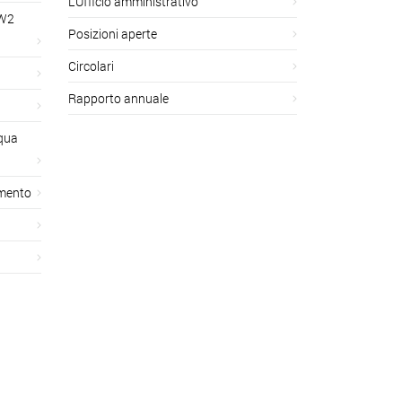
L’Ufficio amministrativo
GW2
Posizioni aperte
Circolari
Rapporto annuale
cqua
amento