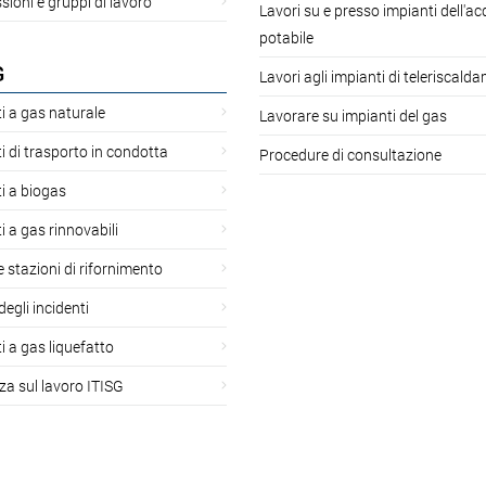
oni e gruppi di lavoro
Lavori su e presso impianti dell'a
potabile
G
Lavori agli impianti di teleriscald
i a gas naturale
Lavorare su impianti del gas
i di trasporto in condotta
Procedure di consultazione
i a biogas
i a gas rinnovabili
 e stazioni di rifornimento
degli incidenti
i a gas liquefatto
za sul lavoro ITISG