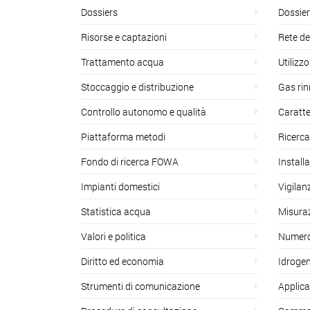
Dossiers
Dossier
Risorse e captazioni
Rete de
Trattamento acqua
Utilizzo
Stoccaggio e distribuzione
Gas rin
Controllo autonomo e qualità
Caratte
Piattaforma metodi
Ricerca
Fondo di ricerca FOWA
Install
Impianti domestici
Vigilan
Statistica acqua
Misuraz
Valori e politica
Numero 
Diritto ed economia
Idroge
Strumenti di comunicazione
Applica