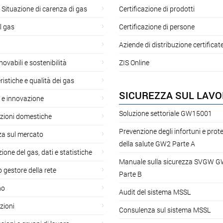
 Situazione di carenza di gas
Certificazione di prodotti
l gas
Certificazione di persone
Aziende di distribuzione certificat
novabili e sostenibilità
ZIS Online
ristiche e qualità dei gas
SICUREZZA SUL LAV
 e innovazione
Soluzione settoriale GW15001
azioni domestiche
Prevenzione degli infortuni e prot
za sul mercato
della salute GW2 Parte A
ione del gas, dati e statistiche
Manuale sulla sicurezza SVGW 
gestore della rete
Parte B
no
Audit del sistema MSSL
zioni
Consulenza sul sistema MSSL