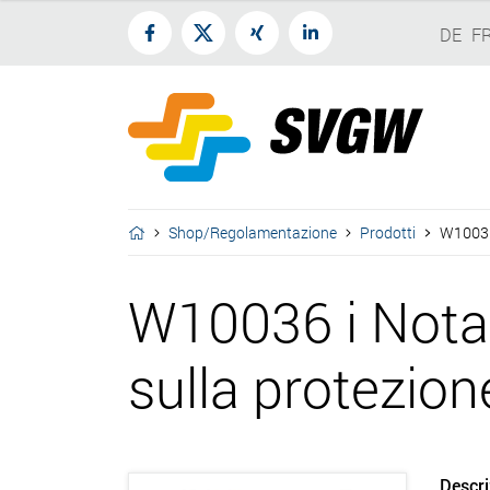
DE
F
Shop/Regolamentazione
Prodotti
W10036 
W10036 i Nota 
sulla protezion
Descri