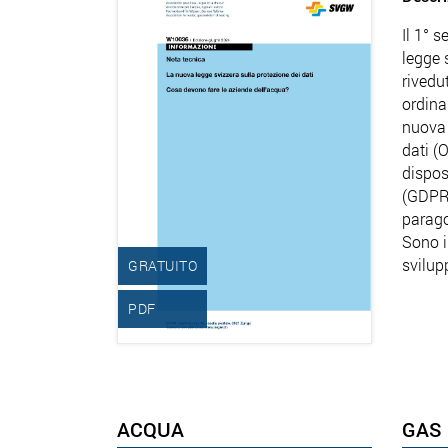
Il 1° 
legge 
rivedu
ordina
nuova 
dati (
dispos
(GDPR)
parago
Sono i
svilup
GRATUITO
PDF
ACQUA
GAS