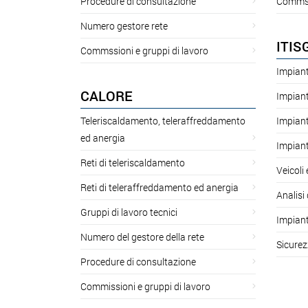
Procedure di consultazione
Commssi
Numero gestore rete
ITIS
Commssioni e gruppi di lavoro
Impiant
CALORE
Impiant
Teleriscaldamento, teleraffreddamento
Impiant
ed anergia
Impiant
Reti di teleriscaldamento
Veicoli
Reti di teleraffreddamento ed anergia
Analisi 
Gruppi di lavoro tecnici
Impiant
Numero del gestore della rete
Sicurez
Procedure di consultazione
Commissioni e gruppi di lavoro