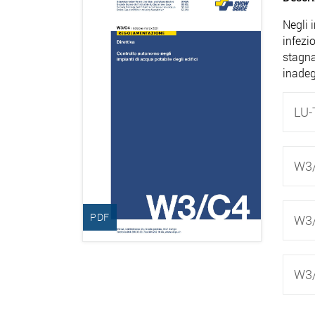
Negli i
infezi
stagna
inadeg
LU-
W3/
PDF
W3/
W3/