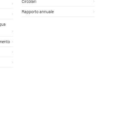
Circolari
Rapporto annuale
cqua
amento