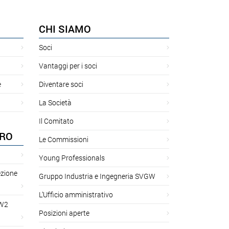
CHI SIAMO
Soci
Vantaggi per i soci
e
Diventare soci
La Società
Il Comitato
ORO
Le Commissioni
Young Professionals
ezione
Gruppo Industria e Ingegneria SVGW
L’Ufficio amministrativo
GW2
Posizioni aperte