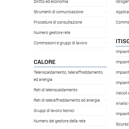
Diritto ed economia
Idroge
Strumenti di comunicazione
Applica
Procedure di consultazione
Commssi
Numero gestore rete
ITIS
Commssioni e gruppi di lavoro
Impiant
CALORE
Impiant
Teleriscaldamento, teleraffreddamento
Impiant
ed anergia
Impiant
Reti di teleriscaldamento
Veicoli
Reti di teleraffreddamento ed anergia
Analisi 
Gruppi di lavoro tecnici
Impiant
Numero del gestore della rete
Sicurez