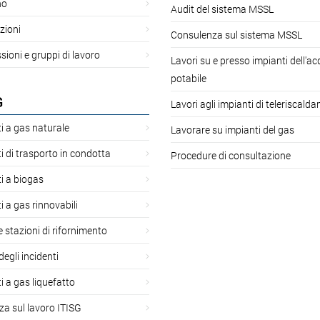
no
Audit del sistema MSSL
zioni
Consulenza sul sistema MSSL
oni e gruppi di lavoro
Lavori su e presso impianti dell'a
potabile
G
Lavori agli impianti di teleriscald
i a gas naturale
Lavorare su impianti del gas
i di trasporto in condotta
Procedure di consultazione
i a biogas
i a gas rinnovabili
 e stazioni di rifornimento
degli incidenti
i a gas liquefatto
za sul lavoro ITISG