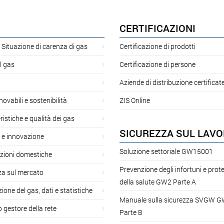
CERTIFICAZIONI
 Situazione di carenza di gas
Certificazione di prodotti
l gas
Certificazione di persone
Aziende di distribuzione certificat
novabili e sostenibilità
ZIS Online
ristiche e qualità dei gas
SICUREZZA SUL LAV
 e innovazione
Soluzione settoriale GW15001
azioni domestiche
Prevenzione degli infortuni e prot
za sul mercato
della salute GW2 Parte A
ione del gas, dati e statistiche
Manuale sulla sicurezza SVGW 
gestore della rete
Parte B