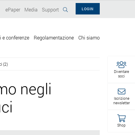
ePaper
Media
Support
LOGIN
i e conferenze
Regolamentazione
Chi siamo
i (2)
Diventare
soci
mo negli
Iscrizione
ici
newsletter
Shop