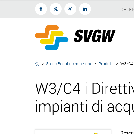
DE
F
Shop/Regolamentazione
Prodotti
W3/C4 i
W3/C4 i Dirett
impianti di acqu
Descri