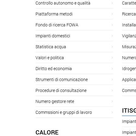
Controllo autonomo e qualità
Caratte
Piattaforma metodi
Ricerca
Fondo di ricerca FOWA
Install
Impianti domestici
Vigilan
Statistica acqua
Misuraz
Valori e politica
Numero 
Diritto ed economia
Idroge
Strumenti di comunicazione
Applica
Procedure di consultazione
Commssi
Numero gestore rete
ITIS
Commssioni e gruppi di lavoro
Impiant
CALORE
Impiant