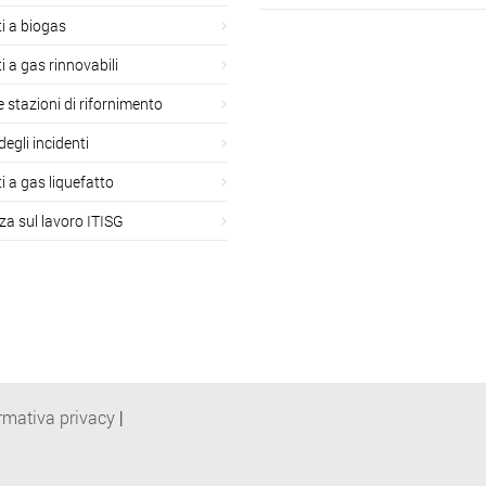
i a biogas
i a gas rinnovabili
 e stazioni di rifornimento
degli incidenti
i a gas liquefatto
za sul lavoro ITISG
rmativa privacy
|