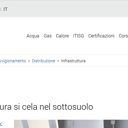
R
IT
Acqua
Gas
Calore
ITISG
Certificazioni
Cors
vvigionamento
Distribuzione
Infrastruttura
tura si cela nel sottosuolo
: