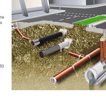
una
lo
750