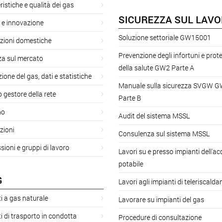
ristiche e qualità dei gas
SICUREZZA SUL LAV
 e innovazione
Soluzione settoriale GW15001
azioni domestiche
Prevenzione degli infortuni e prot
za sul mercato
della salute GW2 Parte A
ione del gas, dati e statistiche
Manuale sulla sicurezza SVGW 
gestore della rete
Parte B
no
Audit del sistema MSSL
zioni
Consulenza sul sistema MSSL
oni e gruppi di lavoro
Lavori su e presso impianti dell'a
potabile
G
Lavori agli impianti di teleriscald
i a gas naturale
Lavorare su impianti del gas
i di trasporto in condotta
Procedure di consultazione