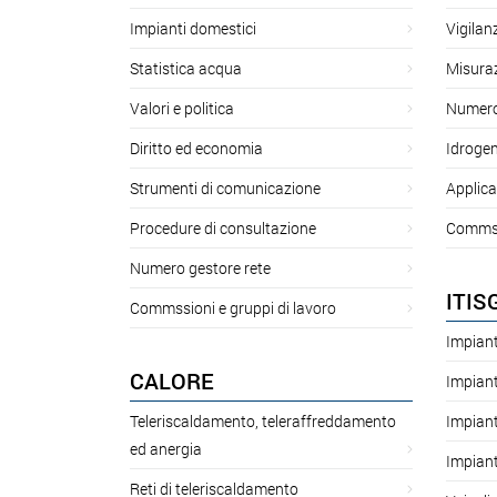
Impianti domestici
Vigilan
Statistica acqua
Misuraz
Valori e politica
Numero 
Diritto ed economia
Idroge
Strumenti di comunicazione
Applica
Procedure di consultazione
Commssi
Numero gestore rete
ITIS
Commssioni e gruppi di lavoro
Impiant
CALORE
Impiant
Teleriscaldamento, teleraffreddamento
Impiant
ed anergia
Impiant
Reti di teleriscaldamento