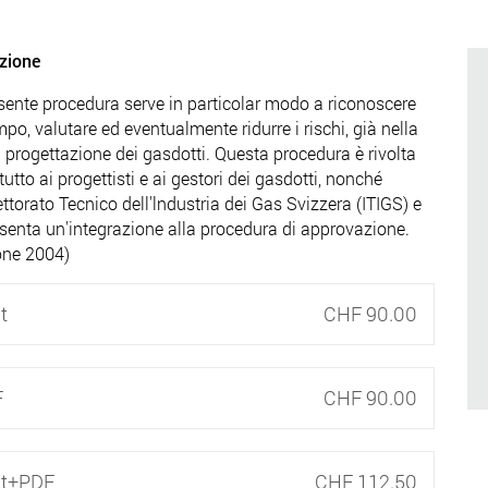
zione
sente procedura serve in particolar modo a riconoscere
mpo, valutare ed eventualmente ridurre i rischi, già nella
i progettazione dei gasdotti. Questa procedura è rivolta
tutto ai progettisti e ai gestori dei gasdotti, nonché
pettorato Tecnico dell'lndustria dei Gas Svizzera (ITIGS) e
senta un'integrazione alla procedura di approvazione.
one 2004)
t
CHF 90.00
F
CHF 90.00
nt+PDF
CHF 112.50