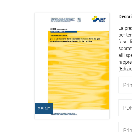
Descri
La pre
per te
fase d
soprat
all'ls
rappre
(Edizi
Prin
PD
PRINT
Pri