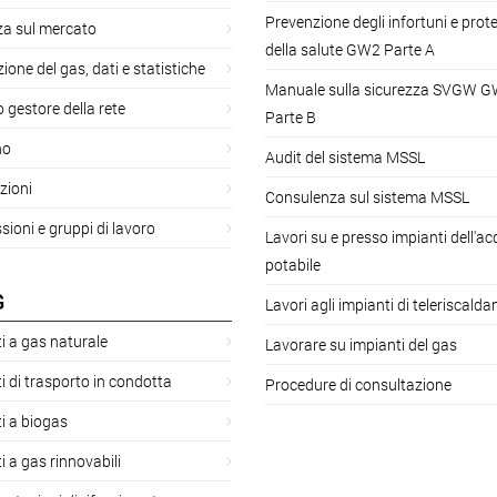
Prevenzione degli infortuni e prot
za sul mercato
della salute GW2 Parte A
ione del gas, dati e statistiche
Manuale sulla sicurezza SVGW 
gestore della rete
Parte B
no
Audit del sistema MSSL
zioni
Consulenza sul sistema MSSL
oni e gruppi di lavoro
Lavori su e presso impianti dell'a
potabile
G
Lavori agli impianti di teleriscald
i a gas naturale
Lavorare su impianti del gas
i di trasporto in condotta
Procedure di consultazione
i a biogas
i a gas rinnovabili