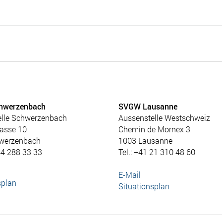
hwerzenbach
SVGW Lausanne
elle Schwerzenbach
Aussenstelle Westschweiz
asse 10
Chemin de Mornex 3
werzenbach
1003 Lausanne
44 288 33 33
Tel.: +41 21 310 48 60
E-Mail
splan
Situationsplan