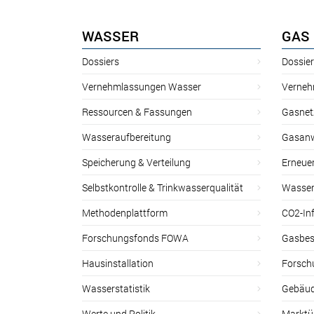
WASSER
GAS
Dossiers
Dossie
Vernehmlassungen Wasser
Verneh
Ressourcen & Fassungen
Gasnet
Wasseraufbereitung
Gasan
Speicherung & Verteilung
Erneue
Selbstkontrolle & Trinkwasserqualität
Wasser
Methodenplattform
CO2-Inf
Forschungsfonds FOWA
Gasbes
Hausinstallation
Forsch
Wasserstatistik
Gebäud
Werte und Politik
Marktu