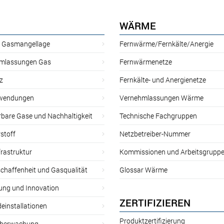
WÄRME
r Gasmangellage
Fernwärme/Fernkälte/Anergie
mlassungen Gas
Fernwärmenetze
z
Fernkälte- und Anergienetze
wendungen
Vernehmlassungen Wärme
rbare Gase und Nachhaltigkeit
Technische Fachgruppen
stoff
Netzbetreiber-Nummer
rastruktur
Kommissionen und Arbeitsgrupp
chaffenheit und Gasqualität
Glossar Wärme
ung und Innovation
ZERTIFIZIEREN
einstallationen
Produktzertifizierung
̈berwachung