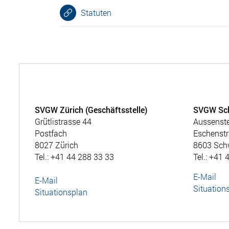
Statuten
SVGW Zürich (Geschäftsstelle)
SVGW Sc
Grütlistrasse 44
Aussenst
Postfach
Eschenstr
8027 Zürich
8603 Sch
Tel.: +41 44 288 33 33
Tel.: +41 
E-Mail
E-Mail
Situation
Situationsplan