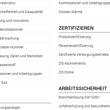
rastruktur
Kommissionen und Arbeitsgrupp
chaffenheit und Gasqualität
Glossar Wärme
ung und Innovation
ZERTIFIZIEREN
einstallationen
Produktzertifizierung
̈berwachung
Personenzertifizierung
treiber-Nummer
Zertifizierte Versorgungsbetriebe
sung, Daten und Statistiken
ZIS Abonnements
asserstoff
ZIS Online
sionen und Arbeitsgruppen
r Gas
ARBEITSSICHERHEIT
Branchenlösung GW15001
Unfallverhütung und Gesundheit
itungsanlagen