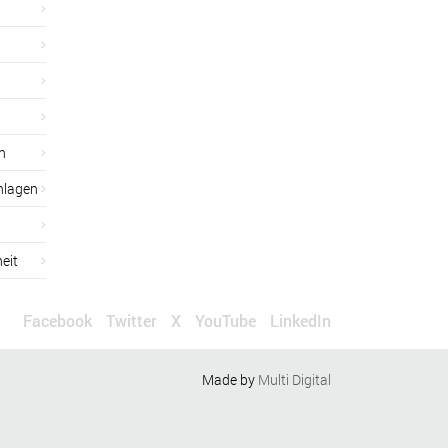
n
nlagen
eit
Facebook
Twitter
X
YouTube
LinkedIn
Made by
Multi Digital