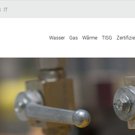
R
IT
Wasser
Gas
Wärme
TISG
Zertifizi