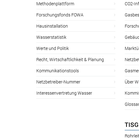
Methodenplattform
CO2-Inf
Forschungsfonds FOWA
Gasbes
Hausinstallation
Forsch
Wasserstatistik
Gebäud
Werte und Politik
Marktu
Recht, Wirtschaftlichkeit & Planung
Netzbe
Kommunikationstools
Gasmes
Netzbetreiber-Nummer
Über W
Interessenvertretung Wasser
Kommis
Glossa
TISG
Rohrle