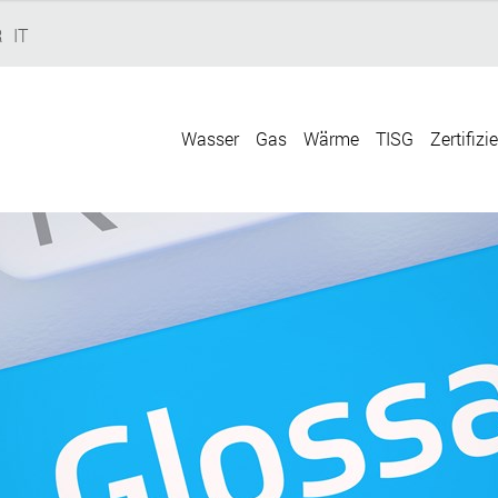
R
IT
Wasser
Gas
Wärme
TISG
Zertifizi