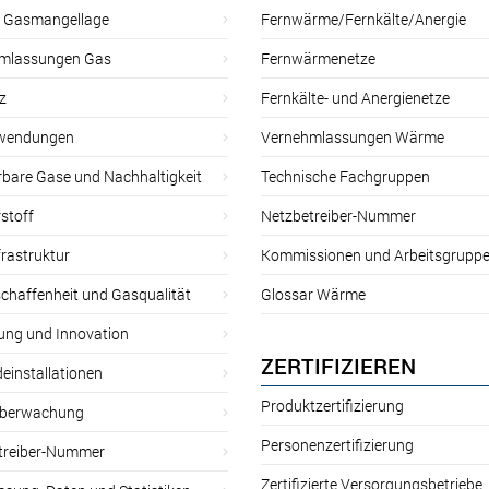
r Gasmangellage
Fernwärme/Fernkälte/Anergie
mlassungen Gas
Fernwärmenetze
z
Fernkälte- und Anergienetze
wendungen
Vernehmlassungen Wärme
rbare Gase und Nachhaltigkeit
Technische Fachgruppen
stoff
Netzbetreiber-Nummer
rastruktur
Kommissionen und Arbeitsgrupp
chaffenheit und Gasqualität
Glossar Wärme
ung und Innovation
ZERTIFIZIEREN
einstallationen
Produktzertifizierung
̈berwachung
Personenzertifizierung
treiber-Nummer
Zertifizierte Versorgungsbetriebe