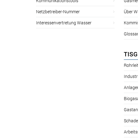
Kommunikationstools
Gasmes
Netzbetreiber-Nummer
Über W
Interessenvertretung Wasser
Kommis
Glossa
TISG
Rohrle
Industr
Anlage
Biogas
Gastan
Schade
Arbeits