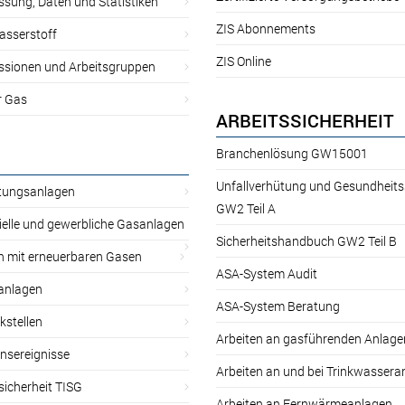
sung, Daten und Statistiken
ZIS Abonnements
asserstoff
ZIS Online
sionen und Arbeitsgruppen
r Gas
ARBEITSSICHERHEIT
Branchenlösung GW15001
Unfallverhütung und Gesundheit
itungsanlagen
GW2 Teil A
ielle und gewerbliche Gasanlagen
Sicherheitshandbuch GW2 Teil B
n mit erneuerbaren Gasen
ASA-System Audit
anlagen
ASA-System Beratung
kstellen
Arbeiten an gasführenden Anlage
nsereignisse
Arbeiten an und bei Trinkwassera
sicherheit TISG
Arbeiten an Fernwärmeanlagen