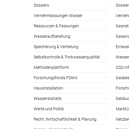
Dossiers
Dossie
Vernehmlassungen Wasser
Verneh
Ressourcen & Fassungen
Gasnet
Wasseraufbereitung
Gasan
Speicherung & Verteilung
Erneue
Selbstkontrolle & Trinkwasserqualität
Wasser
Methodenplattform
CO2-Inf
Forschungsfonds FOWA
Gasbes
Hausinstallation
Forsch
Wasserstatistik
Gebäud
Werte und Politik
Marktu
Recht, Wirtschaftlichkeit & Planung
Netzbe