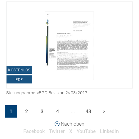
KOSTENLOS
PDF
Stellungnahme: «RPG Revision 2» 08/2017
1
2
3
4
...
43
>
Nach oben
Facebook
Twitter
X
YouTube
LinkedIn