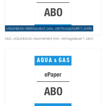
«AQUA&GAS» ABONNEMENT (MIN. VERTRAGSDAUER 1 JAHR)
A&G; «AQUA&GAS» Abonnement (min. Vertragsdauer 1 Jahr)