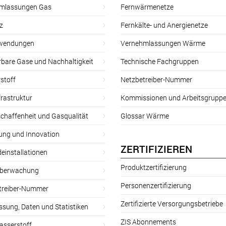
mlassungen Gas
Fernwärmenetze
z
Fernkälte- und Anergienetze
wendungen
Vernehmlassungen Wärme
rbare Gase und Nachhaltigkeit
Technische Fachgruppen
stoff
Netzbetreiber-Nummer
rastruktur
Kommissionen und Arbeitsgrupp
chaffenheit und Gasqualität
Glossar Wärme
ung und Innovation
ZERTIFIZIEREN
einstallationen
Produktzertifizierung
̈berwachung
Personenzertifizierung
treiber-Nummer
Zertifizierte Versorgungsbetriebe
sung, Daten und Statistiken
ZIS Abonnements
asserstoff