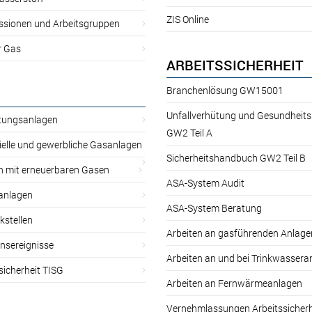
ZIS Online
sionen und Arbeitsgruppen
r Gas
ARBEITSSICHERHEIT
Branchenlösung GW15001
Unfallverhütung und Gesundheit
itungsanlagen
GW2 Teil A
ielle und gewerbliche Gasanlagen
Sicherheitshandbuch GW2 Teil B
n mit erneuerbaren Gasen
ASA-System Audit
anlagen
ASA-System Beratung
kstellen
Arbeiten an gasführenden Anlage
nsereignisse
Arbeiten an und bei Trinkwassera
sicherheit TISG
Arbeiten an Fernwärmeanlagen
Vernehmlassungen Arbeitssicherh