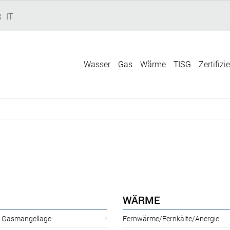
R
IT
Wasser
Gas
Wärme
TISG
Zertifizi
WÄRME
r Gasmangellage
Fernwärme/Fernkälte/Anergie