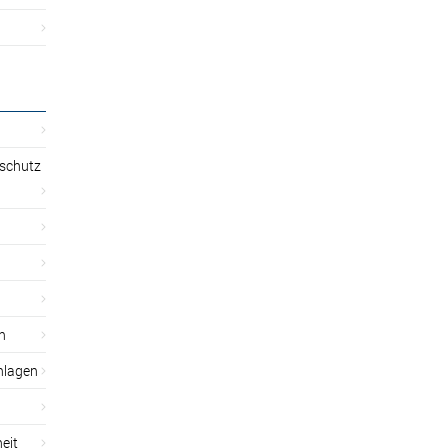
sschutz
n
nlagen
eit