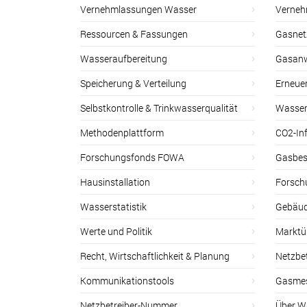
Vernehmlassungen Wasser
Verneh
Ressourcen & Fassungen
Gasnet
Wasseraufbereitung
Gasan
Speicherung & Verteilung
Erneue
Selbstkontrolle & Trinkwasserqualität
Wasser
Methodenplattform
CO2-Inf
Forschungsfonds FOWA
Gasbes
Hausinstallation
Forsch
Wasserstatistik
Gebäud
Werte und Politik
Marktu
Recht, Wirtschaftlichkeit & Planung
Netzbe
Kommunikationstools
Gasmes
Netzbetreiber-Nummer
Über W