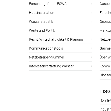
Forschungsfonds FOWA
Gasbes
Hausinstallation
Forsch
Wasserstatistik
Gebäud
Werte und Politik
Marktu
Recht, Wirtschaftlichkeit & Planung
Netzbe
Kommunikationstools
Gasmes
Netzbetreiber-Nummer
Über W
Interessenvertretung Wasser
Kommis
Glossa
TISG
Rohrle
Industr