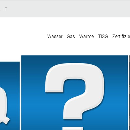
R
IT
Wasser
Gas
Wärme
TISG
Zertifizi