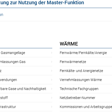
eitung zur Nutzung der Master-Funktion
on
WÄRME
r Gasmangellage
Fernwärme/Fernkälte/Anergie
mlassungen Gas
Fernwärmenetze
z
Fernkälte- und Anergienetze
wendungen
Vernehmlassungen Wärme
rbare Gase und Nachhaltigkeit
Technische Fachgruppen
stoff
Netzbetreiber-Nummer
rastruktur
Kommissionen und Arbeitsgrupp