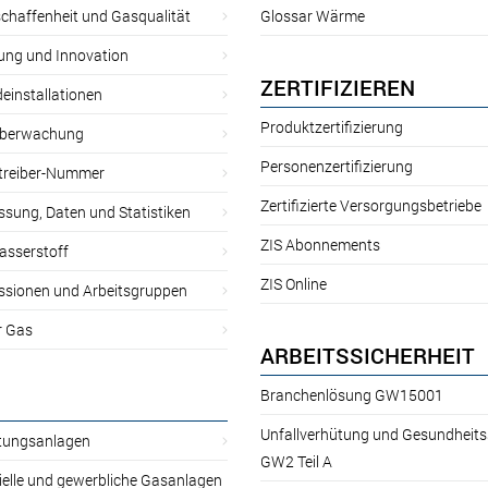
chaffenheit und Gasqualität
Glossar Wärme
ung und Innovation
ZERTIFIZIEREN
einstallationen
Produktzertifizierung
̈berwachung
Personenzertifizierung
treiber-Nummer
Zertifizierte Versorgungsbetriebe
sung, Daten und Statistiken
ZIS Abonnements
asserstoff
ZIS Online
sionen und Arbeitsgruppen
r Gas
ARBEITSSICHERHEIT
Branchenlösung GW15001
Unfallverhütung und Gesundheit
itungsanlagen
GW2 Teil A
ielle und gewerbliche Gasanlagen