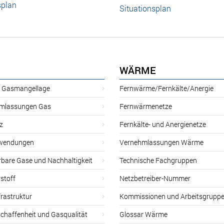
splan
Situationsplan
WÄRME
r Gasmangellage
Fernwärme/Fernkälte/Anergie
mlassungen Gas
Fernwärmenetze
z
Fernkälte- und Anergienetze
wendungen
Vernehmlassungen Wärme
rbare Gase und Nachhaltigkeit
Technische Fachgruppen
stoff
Netzbetreiber-Nummer
rastruktur
Kommissionen und Arbeitsgrupp
chaffenheit und Gasqualität
Glossar Wärme