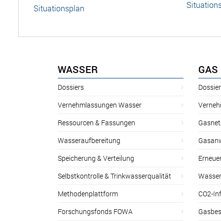
Situation
Situationsplan
WASSER
GAS
Dossiers
Dossie
Vernehmlassungen Wasser
Verneh
Ressourcen & Fassungen
Gasnet
Wasseraufbereitung
Gasan
Speicherung & Verteilung
Erneue
Selbstkontrolle & Trinkwasserqualität
Wasser
Methodenplattform
CO2-Inf
Forschungsfonds FOWA
Gasbes