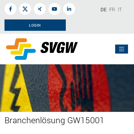
DE
FR
IT
LOGIN
Branchenlösung GW15001