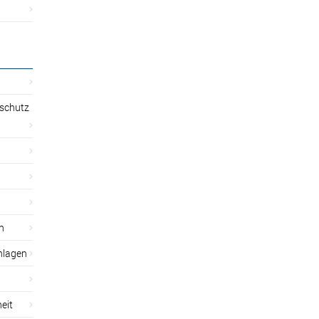
sschutz
n
nlagen
eit