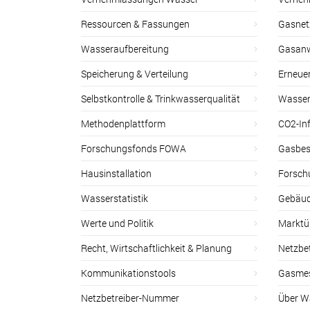
Ressourcen & Fassungen
Gasnet
Wasseraufbereitung
Gasan
Speicherung & Verteilung
Erneue
Selbstkontrolle & Trinkwasserqualität
Wasser
Methodenplattform
CO2-Inf
Forschungsfonds FOWA
Gasbes
Hausinstallation
Forsch
Wasserstatistik
Gebäud
Werte und Politik
Marktu
Recht, Wirtschaftlichkeit & Planung
Netzbe
Kommunikationstools
Gasmes
Netzbetreiber-Nummer
Über W