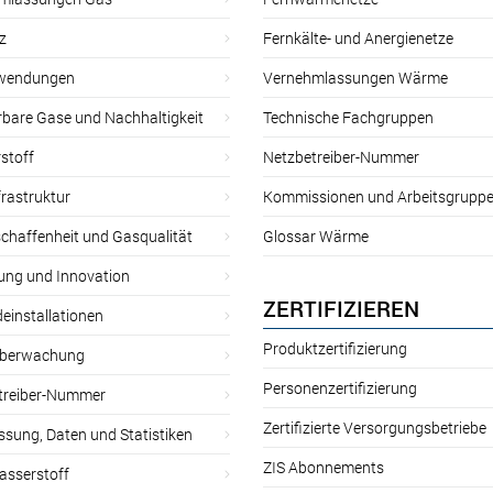
z
Fernkälte- und Anergienetze
wendungen
Vernehmlassungen Wärme
rbare Gase und Nachhaltigkeit
Technische Fachgruppen
stoff
Netzbetreiber-Nummer
rastruktur
Kommissionen und Arbeitsgrupp
chaffenheit und Gasqualität
Glossar Wärme
ung und Innovation
ZERTIFIZIEREN
einstallationen
Produktzertifizierung
̈berwachung
Personenzertifizierung
treiber-Nummer
Zertifizierte Versorgungsbetriebe
sung, Daten und Statistiken
ZIS Abonnements
asserstoff