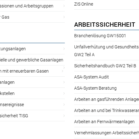
ZIS Online
sionen und Arbeitsgruppen
r Gas
ARBEITSSICHERHEIT
Branchenlösung GW15001
Unfallverhütung und Gesundheit
itungsanlagen
GW2 Teil A
ielle und gewerbliche Gasanlagen
Sicherheitshandbuch GW2 Teil B
n mit erneuerbaren Gasen
ASA-System Audit
anlagen
ASA-System Beratung
kstellen
Arbeiten an gasführenden Anlage
nsereignisse
Arbeiten an und bei Trinkwassera
sicherheit TISG
Arbeiten an Fernwärmeanlagen
Vernehmlassungen Arbeitssicherh