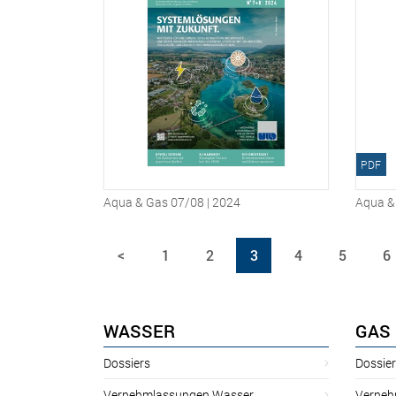
PDF
Aqua & Gas 07/08 | 2024
Aqua & 
<
1
2
3
4
5
6
WASSER
GAS
Dossiers
Dossie
Vernehmlassungen Wasser
Verneh