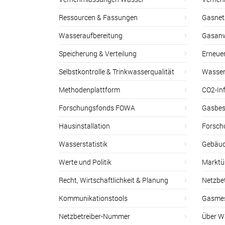
Ressourcen & Fassungen
Gasnet
Wasseraufbereitung
Gasan
Speicherung & Verteilung
Erneue
Selbstkontrolle & Trinkwasserqualität
Wasser
Methodenplattform
CO2-Inf
Forschungsfonds FOWA
Gasbes
Hausinstallation
Forsch
Wasserstatistik
Gebäud
Werte und Politik
Marktu
Recht, Wirtschaftlichkeit & Planung
Netzbe
Kommunikationstools
Gasmes
Netzbetreiber-Nummer
Über W