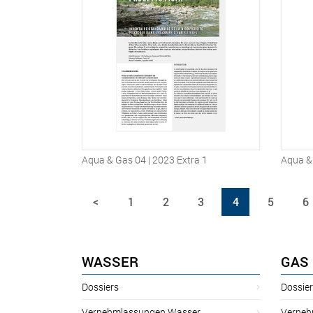
Aqua & Gas 04 | 2023 Extra 1
Aqua &
<
1
2
3
4
5
6
WASSER
GAS
Dossiers
Dossie
Vernehmlassungen Wasser
Verneh