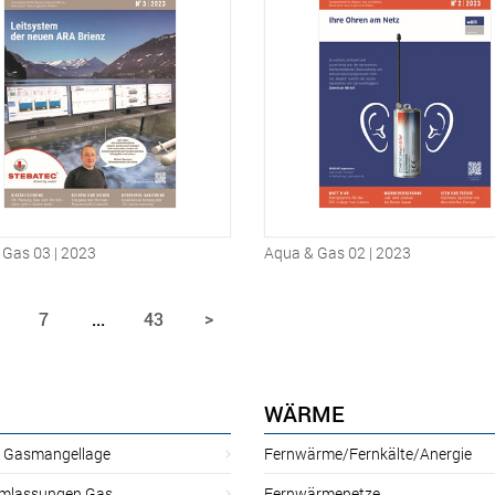
 Gas 03 | 2023
Aqua & Gas 02 | 2023
7
...
43
>
WÄRME
r Gasmangellage
Fernwärme/Fernkälte/Anergie
mlassungen Gas
Fernwärmenetze