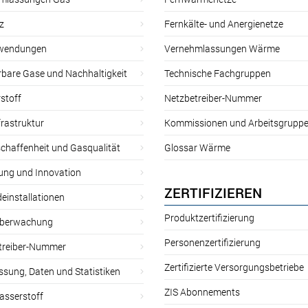
z
Fernkälte- und Anergienetze
wendungen
Vernehmlassungen Wärme
rbare Gase und Nachhaltigkeit
Technische Fachgruppen
stoff
Netzbetreiber-Nummer
rastruktur
Kommissionen und Arbeitsgrupp
chaffenheit und Gasqualität
Glossar Wärme
ung und Innovation
ZERTIFIZIEREN
einstallationen
Produktzertifizierung
̈berwachung
Personenzertifizierung
treiber-Nummer
Zertifizierte Versorgungsbetriebe
sung, Daten und Statistiken
ZIS Abonnements
asserstoff