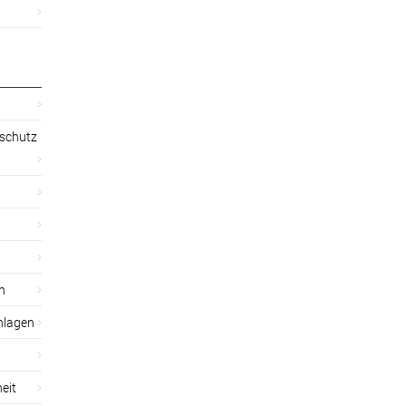
sschutz
n
nlagen
eit