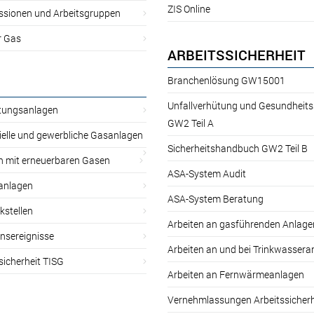
ZIS Online
sionen und Arbeitsgruppen
r Gas
ARBEITSSICHERHEIT
Branchenlösung GW15001
Unfallverhütung und Gesundheit
itungsanlagen
GW2 Teil A
ielle und gewerbliche Gasanlagen
Sicherheitshandbuch GW2 Teil B
n mit erneuerbaren Gasen
ASA-System Audit
anlagen
ASA-System Beratung
kstellen
Arbeiten an gasführenden Anlage
nsereignisse
Arbeiten an und bei Trinkwassera
sicherheit TISG
Arbeiten an Fernwärmeanlagen
Vernehmlassungen Arbeitssicherh