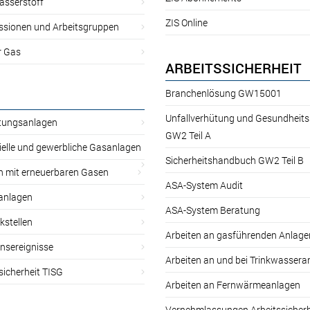
asserstoff
ZIS Online
sionen und Arbeitsgruppen
r Gas
ARBEITSSICHERHEIT
Branchenlösung GW15001
Unfallverhütung und Gesundheit
itungsanlagen
GW2 Teil A
ielle und gewerbliche Gasanlagen
Sicherheitshandbuch GW2 Teil B
n mit erneuerbaren Gasen
ASA-System Audit
anlagen
ASA-System Beratung
kstellen
Arbeiten an gasführenden Anlage
nsereignisse
Arbeiten an und bei Trinkwassera
sicherheit TISG
Arbeiten an Fernwärmeanlagen
Vernehmlassungen Arbeitssicherh