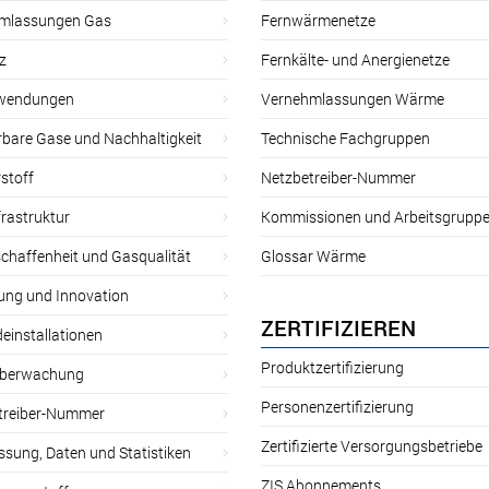
mlassungen Gas
Fernwärmenetze
z
Fernkälte- und Anergienetze
wendungen
Vernehmlassungen Wärme
rbare Gase und Nachhaltigkeit
Technische Fachgruppen
stoff
Netzbetreiber-Nummer
rastruktur
Kommissionen und Arbeitsgrupp
chaffenheit und Gasqualität
Glossar Wärme
ung und Innovation
ZERTIFIZIEREN
einstallationen
Produktzertifizierung
̈berwachung
Personenzertifizierung
treiber-Nummer
Zertifizierte Versorgungsbetriebe
sung, Daten und Statistiken
ZIS Abonnements