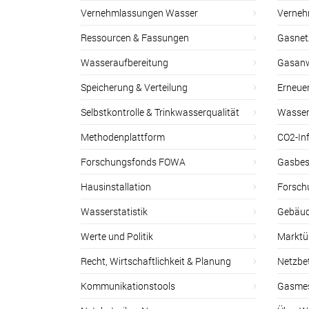
Vernehmlassungen Wasser
Verneh
Ressourcen & Fassungen
Gasnet
Wasseraufbereitung
Gasan
Speicherung & Verteilung
Erneue
Selbstkontrolle & Trinkwasserqualität
Wasser
Methodenplattform
CO2-Inf
Forschungsfonds FOWA
Gasbes
Hausinstallation
Forsch
Wasserstatistik
Gebäud
Werte und Politik
Marktu
Recht, Wirtschaftlichkeit & Planung
Netzbe
Kommunikationstools
Gasmes