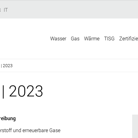
R
IT
Wasser
Gas
Wärme
TISG
Zertifizi
 | 2023
| 2023
reibung
stoff und erneuerbare Gase