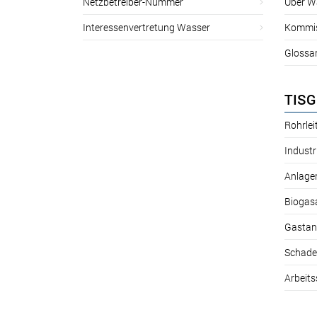
Netzbetreiber-Nummer
Über W
Interessenvertretung Wasser
Kommis
Glossa
TISG
Rohrle
Industr
Anlage
Biogas
Gastan
Schade
Arbeits