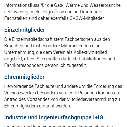
Informationsfluss für die Gas-
, Wärme
und Wasserbranche
sehr wichtig. Viele
eidgenössische und kantonale
Fachstellen sind daher
ebenfalls
SVGW-Mitglied
er
.
Einzelmitglieder
Die Einzelmitgliedschaft steht
Fachpersonen
aus den
Branchen
u
nd insbesondere
Mitarbeitende
n einer
Unternehmung
,
die dem Verein als Kollektivmitglied
angehört
,
offen.
Sie erhalten
dadurch Publikationen und
Fachkorrespondenz persönlich zugestellt.
Ehrenmitglieder
H
ervorragende Fachleute und andere um die Förderung des
Vereinszweckes besonders verdiente Personen
können
auf
Antrag des Vors
t
andes
von der Mitgliederversammlung
zu
Ehrenmitglied
ern ernannt werden.
Industrie und Ingenieurfachgruppe I+IG
Industrie- und Ingenieurunternehmen können ebenfalls