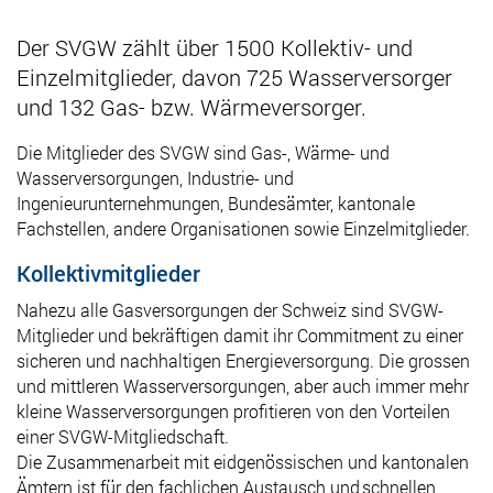
Der SVGW zählt über 1500 Kollektiv- und
Einzelmitglieder, davon
725 Wasserversorger
und
132 Gas
- bzw. W
ärme
versorger.
Die Mitglieder des SVGW sind Gas-, Wärme- und
Wasserversorgungen, Industrie- und
Ingenieurunternehmungen, Bundesämter, kantonale
Fachstellen, andere Organisationen sowie Einzelmitglieder.
Kollektivmitglieder
Nahezu alle
Gasversorgungen der Schweiz sind SVGW-
Mitglieder und
bekräftigen
damit ihr
Commitment
zu einer
sicheren und nachhaltigen Energieversorgung.
Die grossen
und mittleren Wasserversorgungen, aber auch immer mehr
kleine Wasserversorgungen
profitieren von den Vorteilen
einer SVGW-
Mitglied
schaft
.
Die Zusammenarbeit mit eidgenössischen und kantonalen
Ämtern ist für den fachlichen Austausch und schnellen